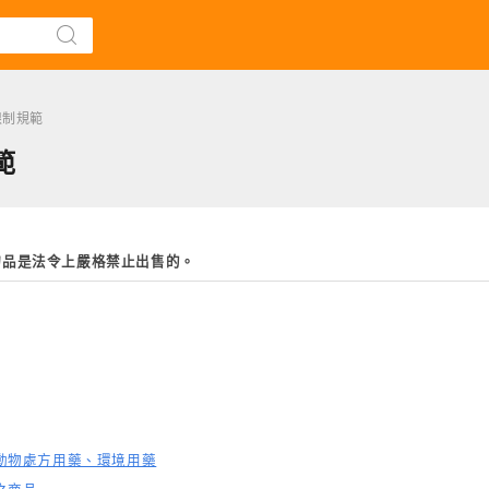
限制規範
範
物品是法令上嚴格禁止出售的。
動物處方用藥、環境用藥