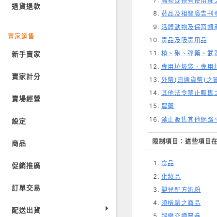
贓物或僅有使用權
退貨退款
菸品及相關廣告刊
活體動物及保育類
賣家銷售
毒品及吸毒用品
槍、砲、彈藥、武器
新手賣家
專用垃圾袋、專用
賣家計分
外幣(流通貨幣)之
其他法令禁止販售
賣場經營
農藥
禁止販售其他網路
設定
限制項目：這些項目
商品
食品
促銷推廣
化妝品
訂單交易
嬰兒配方奶粉
須檢驗之商品
配送出貨
娛樂交通票券