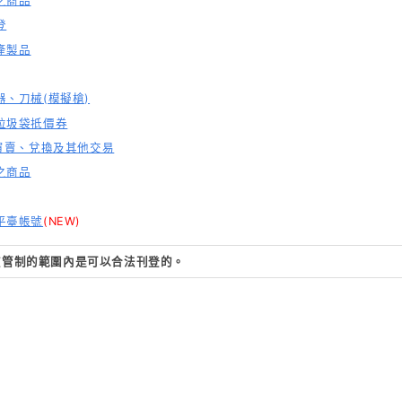
之商品
登
產製品
、刀械(模擬槍)
垃圾袋抵價券
買賣、兌換及其他交易
之商品
平臺帳號
(NEW)
在管制的範圍內是可以合法刊登的。