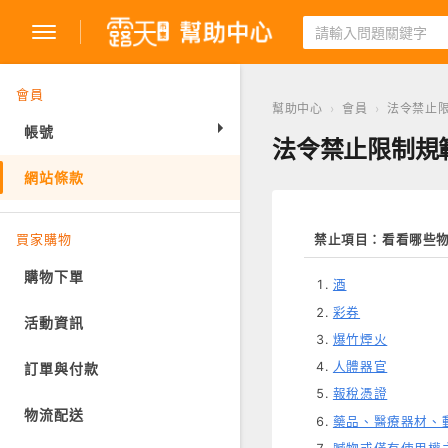
會員
幫助中心
›
會員
›
法令禁止
帳號
法令禁止限制規
網站條款
註冊
登入
買家購物
禁止項目：看看哪些
購物下單
酒
彩券
活動資訊
爆竹煙火
人體器官
訂單與付款
報稅憑證
物流配送
藥品、醫療器材、