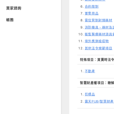
合約限制
買家諮詢
超商出貨
軍警用品
帳務
郵局快捷貨到付款
電信管制射頻器材
消防機具、器材及
便利帶
販售醫療器材須具
境外應施檢疫物
ｉ郵箱
其他法令規範項目
黑貓宅急便
特殊項目：買賣時法
不動產
智慧財產權項目：瞭
剪標品
露天PUB(智慧財產權保護