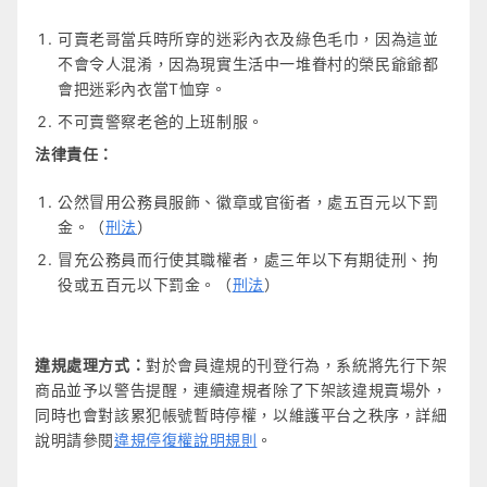
可賣老哥當兵時所穿的迷彩內衣及綠色毛巾，因為這並
不會令人混淆，因為現實生活中一堆眷村的榮民爺爺都
會把迷彩內衣當T恤穿。
不可賣警察老爸的上班制服。
法律責任：
公然冒用公務員服飾、徽章或官銜者，處五百元以下罰
金。（
刑法
）
冒充公務員而行使其職權者，處三年以下有期徒刑、拘
役或五百元以下罰金。（
刑法
）
違規處理方式：
對於會員違規的刊登行為，系統將先行下架
商品並予以警告提醒，連續違規者除了下架該違規賣場外，
同時也會對該累犯帳號暫時停權，以維護平台之秩序，詳細
說明請參閱
違規停復權說明規則
。