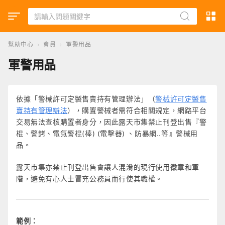
幫助中心
›
會員
›
軍警用品
軍警用品
依據「警械許可定製售賣持有管理辦法」（
警械許可定製售
賣持有管理辦法
），購置警械者需符合相關規定，網路平台
交易無法查核購置者身分，因此露天市集禁止刊登出售『警
棍、警銬、電氣警棍(棒) (電擊器) 、防暴網..等』警械用
品。
露天市集亦禁止刊登出售會讓人混淆的現行使用徽章和軍
階，避免有心人士冒充公務員而行使其職權。
範例：