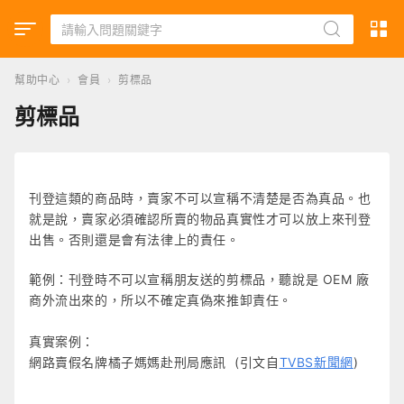
幫助中心
›
會員
›
剪標品
剪標品
刊登這類的商品時，賣家不可以宣稱不清楚是否為真品。也
就是說，賣家必須確認所賣的物品真實性才可以放上來刊登
出售。否則還是會有法律上的責任。
範例：刊登時不可以宣稱朋友送的剪標品，聽說是 OEM 廠
商外流出來的，所以不確定真偽來推卸責任。
真實案例：
網路賣假名牌橘子媽媽赴刑局應訊 (引文自
TVBS新聞網
)