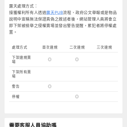
露天處理方式：
接獲權利所有人透過
露天PUB
流程、政府公文舉報或是物品
說明中宣稱無法保證真偽之敘述者後，網站管理人員將會立
即下架被檢舉之侵權賣場並發出警告提醒，累犯者將停權處
置。
處理方式
首次違規
二次違規
三次違規
下架違規賣
◎
◎
場
下架所有賣
場
警告
◎
停權
◎
需要客服人員協助嗎