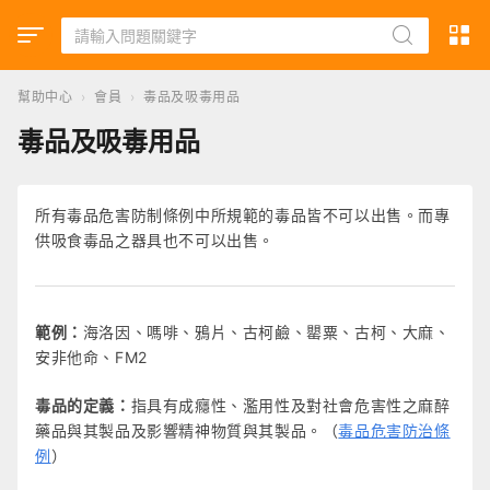
幫助中心
›
會員
›
毒品及吸毒用品
毒品及吸毒用品
所有毒品危害防制條例中所規範的毒品皆不可以出售。而專
供吸食毒品之器具也不可以出售。
範例：
海洛因、嗎啡、鴉片、古柯鹼、罌粟、古柯、大麻、
安非他命、FM2
毒品的定義：
指具有成癮性、濫用性及對社會危害性之麻醉
藥品與其製品及影響精神物質與其製品。（
毒品危害防治條
例
）