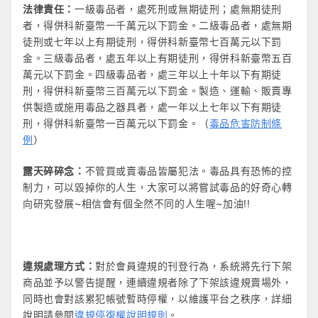
法律責任：
一級毒品者，處死刑或無期徒刑；處無期徒刑
者，得併科新臺幣一千萬元以下罰金。二級毒品者，處無期
徒刑或七年以上有期徒刑，得併科新臺幣七百萬元以下罰
金。三級毒品者，處五年以上有期徒刑，得併科新臺幣五百
萬元以下罰金。四級毒品者，處三年以上十年以下有期徒
刑，得併科新臺幣三百萬元以下罰金。製造、運輸、販賣專
供製造或施用毒品之器具者，處一年以上七年以下有期徒
刑，得併科新臺幣一百萬元以下罰金。（
毒品危害防制條
例
）
露天碎碎念：
不管買或賣毒品皆屬犯法。毒品具有恐怖的控
制力，可以毀掉你的人生，大家可以將嘗試毒品的好奇心轉
向研究發展~相信會有個全然不同的人生喔~加油!!
違規處理方式：
對於會員違規的刊登行為，系統將先行下架
商品並予以警告提醒，連續違規者除了下架該違規賣場外，
同時也會對該累犯帳號暫時停權，以維護平台之秩序，詳細
說明請參閱
違規停復權說明規則
。