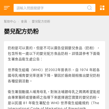
幫助中心
›
會員
›
嬰兒配方奶粉
嬰兒配方奶粉
奶粉是可以賣的，但是不可以廣告促銷嬰兒食品（奶粉），
包含所有一歲以下的嬰兒配方食品奶粉。詳情請參考下面衛
生署食品衛生處公告：
世界衛生組織（WHO）於2002年曾表示，自 1974 年起各
國母乳哺育嬰兒率逐漸下降，肇因於廠商競相推出嬰兒奶粉
各種促銷活動。
衛生署鼓勵國人哺育母乳，對無法哺餵母乳之媽媽希望能經
由專業醫師或營養師之指導下來選擇適您寶寶的嬰兒奶粉。
是以民國 81 年衛生署配合 WHO 世界衛生組織規約（The
International Code of Marketing of Breastmilk