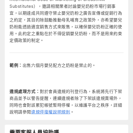
Substitutes），邀請相關業者討論嬰兒奶粉市場行銷事
宜，以期達成共同遵守禁止嬰兒奶粉之廣告宣傳或促銷行為
之約定，其目的除鼓勵推動母乳哺育之政策外，亦希望嬰兒
奶粉能透過適宜銷售方式來販售，以確保嬰兒奶粉正確的使
用。此約定之重點在於不得促銷嬰兒奶粉，而不是用來約束
定價政策的制定。
範例：
出售六個月嬰兒配方之奶粉是禁止的。
違規處理方式：
對於會員違規的刊登行為，系統將先行下架
商品並予以警告提醒，連續違規者除了下架該違規賣場外，
同時也會對該累犯帳號暫時停權，以維護平台之秩序，詳細
說明請參閱
違規停復權說明規則
。
需要客服人員協助嗎