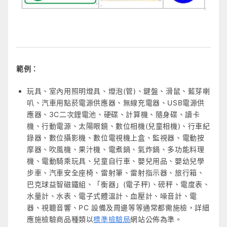
範例：
玩具、室內用照明燈具、燈泡(管)、鍵盤、滑鼠、藍芽喇
叭、汽車用點菸電源供應器、無線充電器、USB電源供
應器、3C二次鋰電池、硬碟、計算機、隨身碟、讀卡
機、行動電源、太陽眼鏡、數位相機(兒童相機)、行車紀
錄器、數位攝影機、數位電視機上盒、監視器、電動按
摩器、吹風機、果汁機、電煮鍋、氣炸鍋、多功能料理
機、電動騎乘玩具、兒童自行車、嬰兒用品、嬰幼兒學
步車、汽車安全座椅、雷射筆、雷射指示器、旅行箱、
巴克球益智磁鐵組、「衡器」(電子秤)、磅秤、電度表、
水量計、水表、電子式體溫計、血壓計、噪音計、電
器、視聽音響、PC 設備及周邊等等通常都需施檢，詳細
應施檢驗商品種類以
標準檢驗局
網站公佈為準。