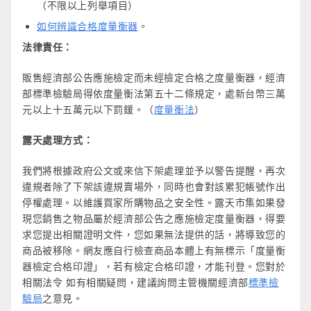
（不限以上列舉項目）
如何辨識合格度量衡器
。
法律責任：
販售經濟部公告應施檢定而未經檢定合格之度量衡器，經濟
部標準檢驗局得依度量衡法第五十二條規定，處新台幣三萬
元以上十五萬元以下罰鍰。（
度量衡法
）
露天處理方式：
我們將根據政府公文或來信下架處理並予以警告提醒，再次
違規者除了下架該違規賣場外，同時也會對該累犯帳號作出
停權處理。以維護買家所購物品之安全性。露天市集如果發
現您銷售之物品屬於經濟部公告之應施檢定度量衡器，得要
求您提出相關證明文件，您如果無法提供的話，將導致您的
商品被移除。網友應自行檢查商品本體上有無標示「度量衡
器檢定合格印證」，若有檢定合格印證，才能刊登。您對於
相關法令 如有相關疑問，建議詢問主管機關經濟部
標準檢
驗局
之意見。