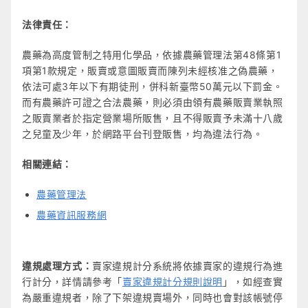
法律責任：
農藥為高度管制之特用化學品，依據農藥管理法第48條第1
項第1款規定，販賣或意圖販賣而陳列未經核准之偽農藥，
依法可處3年以下有期徒刑，併科新臺幣50萬元以下罰金。
而有農藥許可證之合法農藥，則必須由領有農藥販賣業執照
之販賣業者於指定營業場所販售，且不得販賣予未滿十八歲
之兒童及少年，於網路平台刊登販售，均為違法行為。
相關連結：
農藥管理法
農藥資訊服務網
違規處理方式：
賣家違規計分系統將依據賣家的違規行為進
行計分，詳情請參考「
賣家違規計分規則說明
」，如經查實
為嚴重違規者，除了下架違規賣場外，同時也會對該帳號停