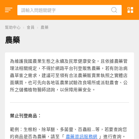
幫助中心
›
會員
›
農藥
農藥
為維護我國農業生態之永續及民眾健康安全，且依據農藥管
理法相關規定，不得於網路平台刊登販售農藥，若有防治病
蟲草害之需求，建議可至領有合法農藥販賣業執照之實體店
面購買，也可先向各地區農業試驗改良場所或派駐農會、公
所之儲備植物醫師諮詢，以保障用藥安全。
禁止刊登商品：
範例：生根粉、除草醚、多菌靈、百蟲殺…等，若要查詢您
的商品是否為農藥，請至「
農藥資訊服務網
」進行查詢。