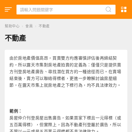
幫助中心
›
會員
›
不動產
不動產
由於房地產價值高昂，買賣雙方均應審慎評估後再締結契
約，所以露天市集對房地產拍賣的定義為：僅僅只是提供賣
方刊登房地產廣告、尋找潛在買方的一種途徑而已。在賣場
結束後，賣方可以聯絡得標者，更進一步瞭解討論房屋細
節，在露天市集上就房地產之下標行為，均不具法律效力。
範例：
房屋仲介刊登房屋出售廣告，如果買家下標且一元得標（或
五百萬得標），但實際上，因為不動產刊登屬於廣告，所以
不管以一元或是五百萬元得標都不具法律效力。