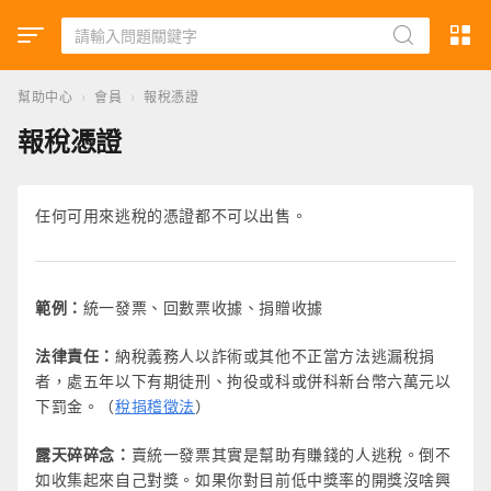
幫助中心
›
會員
›
報稅憑證
報稅憑證
任何可用來逃稅的憑證都不可以出售。
範例：
統一發票、回數票收據、捐贈收據
法律責任：
納稅義務人以詐術或其他不正當方法逃漏稅捐
者，處五年以下有期徒刑、拘役或科或併科新台幣六萬元以
下罰金。（
稅捐稽徵法
）
露天碎碎念：
賣統一發票其實是幫助有賺錢的人逃稅。倒不
如收集起來自己對獎。如果你對目前低中獎率的開獎沒啥興