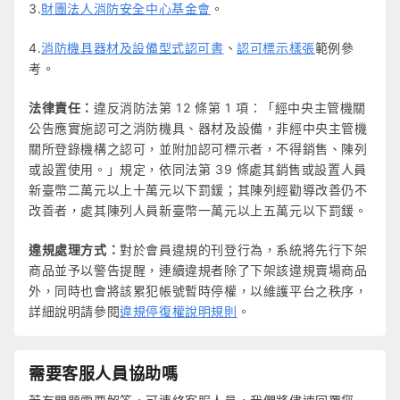
3.
財團法人消防安全中心基金會
。
4.
消防機具器材及設備型式認可書
、
認可標示樣張
範例參
考。
法律責任：
違反消防法第 12 條第 1 項：「經中央主管機關
公告應實施認可之消防機具、器材及設備，非經中央主管機
關所登錄機構之認可，並附加認可標示者，不得銷售、陳列
或設置使用。」規定，依同法第 39 條處其銷售或設置人員
新臺幣二萬元以上十萬元以下罰鍰；其陳列經勸導改善仍不
改善者，處其陳列人員新臺幣一萬元以上五萬元以下罰鍰。
違規處理方式：
對於會員違規的刊登行為，系統將先行下架
商品並予以警告提醒，連續違規者除了下架該違規賣場商品
外，同時也會將該累犯帳號暫時停權，以維護平台之秩序，
詳細說明請參閱
違規停復權說明規則
。
需要客服人員協助嗎