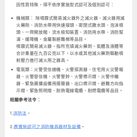
因性質特殊，得不依序實施型式認可及個別認可：
機械類： 除噴霧式簡易滅火器外之滅火器、滅火器用滅
火藥劑、消防水帶用快速接頭、密閉式撒水頭、泡沫噴
頭、一齊開放閥、流水檢知裝置、消防用水帶、消防幫
浦、緩降機、金屬製避難梯等品目。
噴霧式簡易滅火器，指所充填滅火藥劑、氣體及液體等
合計重量在九百公克以下，以水或其他滅火藥劑驅動噴
射壓力進行滅火用之器具。
電氣類：火警受信總機、火警探測器、住宅用火災警報
器、火警發信機、火警警鈴、火警標示燈、火警中繼
器、緊急廣播設備用揚聲器、出口標示燈、避難方向指
示燈、緊急照明燈、耐熱電線電纜、耐燃電纜等品目。
相關參考法令：
1.
消防法
。
2.
應實施認可之消防機具器材及設備
。