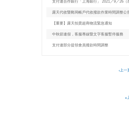
支付連合作銀行「上海銀行」 2021／9／26
露天代收暨郵局帳戶代收撥款作業時間調整公
【重要】露天拍賣超商物流緊急通知
中秋節連假，客服專線暨文字客服暫停服務
支付連部分提領會員撥款時間調整
‹
上一
«