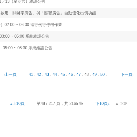
1／13（星期六）維護公告
將啟用「關鍵字廣告」與「關聯廣告」自動優化出價功能
02:00 ~ 06:00 進行例行停機作業
3:00 ~ 05:00 系統維護公告
5:00 ~ 08:30 系統維護公告
‹
上一頁
41
.
42
.
43
.
44
.
45
.
46
.
47
.
48
.
49
.
50
.
下一頁
›
«
上10頁
第48 / 217 頁，共 2165 筆
下10頁
»
▲
TOP