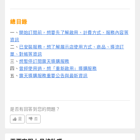
總目錄
一、
開始訂閱前，想要先了解啟用、計費方式、服務內容等
資訊
二、
已安裝服務，想了解展示店使用方式、商品、導流訂
單、對帳等資訊
三、
想暫停訂閱露天導購服務
四、
曾經使用過，想「重新啟用」導購服務
五、
露天導購服務重要公告與最新資訊
是否有回答到您的問題？
是
否