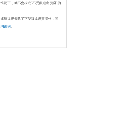
情況下，就不會構成"不受歡迎出價囉"的
，連續違規者除了下架該違規賣場外，同
說明規則
。