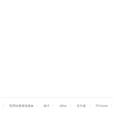
智慧財產權保護傘
徵才
eBay
支付連
PChome