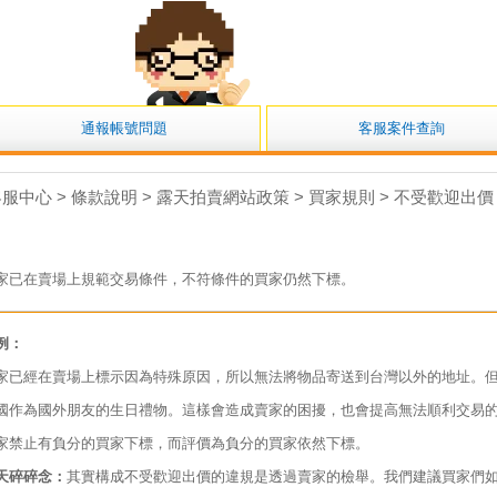
小露露
通報帳號問題
客服案件查詢
服中心 >
條款說明 > 露天拍賣網站政策 > 買家規則 > 不受歡迎出價
家已在賣場上規範交易條件，不符條件的買家仍然下標。
例：
家已經在賣場上標示因為特殊原因，所以無法將物品寄送到台灣以外的地址。
國作為國外朋友的生日禮物。這樣會造成賣家的困擾，也會提高無法順利交易
家禁止有負分的買家下標，而評價為負分的買家依然下標。
天碎碎念：
其實構成不受歡迎出價的違規是透過賣家的檢舉。我們建議買家們