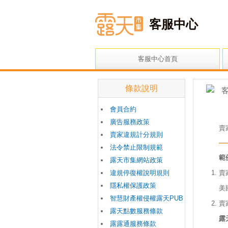
客服中心
客服中心首頁
條款說明
客
會員合約
廣告服務政策
賣
賣家違規計分規則
法令禁止限制規範
範
露天市集網站政策
違規停復權說明規則
賣
隱私權保護政策
美
智慧財產權侵權露天PUB
賣
露天點數服務條款
露
露露通服務條款