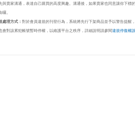
先與賣家溝通，表達自己購買的高度興趣。溝通後，如果賣家也同意讓你下標的
由囉。
規處理方式：
對於會員違規的刊登行為，系統將先行下架商品並予以警告提醒
也會對該累犯帳號暫時停權，以維護平台之秩序，詳細說明請參閱
違規停復權