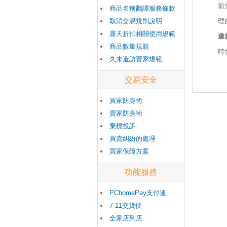
前
商品名稱翻譯服務條款
取消交易規則說明
理
露天折扣相關使用規範
違
商品數量規範
時
久未造訪賣家規範
交易安全
買家防身術
賣家防身術
棄標投訴
買賣糾紛的處理
買家保障方案
功能服務
PChomePay支付連
7-11交貨便
全家店到店