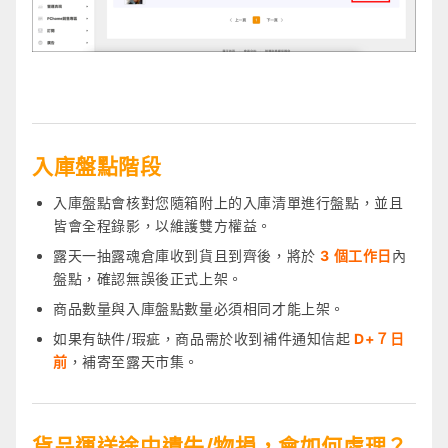
入庫盤點階段
入庫盤點會核對您隨箱附上的入庫清單進行盤點，並且
皆會全程錄影，以維護雙方權益。
露天一抽露魂倉庫收到貨且到齊後，將於
3 個工作日
內
盤點，確認無誤後正式上架。
商品數量與入庫盤點數量必須相同才能上架。
如果有缺件/瑕疵，商品需於
收到補件通知信起
D+７日
前
，
補
寄至露天市集。
貨品運送途中遺失/物損，會如何處理？