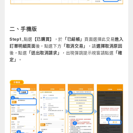
二、手機版
Step1
_點選
【已購買】
，於
「已結帳」
頁面選擇此交易
進入
訂單明細頁面
後，點選下方
「取消交易」
，請
選擇取消原因
後，點選
「送出取消請求」
，出現彈跳提示視窗請點選
「確
定」
。