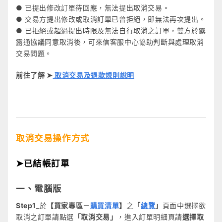
● 已提出修改訂單待回應，無法提出取消交易。
● 交易方提出修改或取消訂單已曾拒絕，即無法再次提出。
● 已拒絕或超過提出時限及無法自行取消之訂單，雙方於露
露通協議同意取消後，可來信客服中心協助判斷與處理取消
交易問題。
前往了解 ➤
取消交易及退款規則說明
取消交易操作方式
➤已結帳訂單
一、電腦版
Step1
_於
【買家專區－
購買清單
】
之
「
總覽
」
頁面中選擇欲
取消之訂單請點選
「取消交易」
，進入訂單明細頁請
選擇取