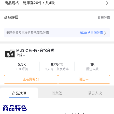
Pi 拍錢包X支付連
商品規格
總庫存20件，共4款
0
全家取貨
元
歡慶全站490免運
信用卡
0
郵寄寄送
元
()
信用卡(3期0利率)
商品評價
暫無評價
0
面交取貨
元
()
信用卡(6期0利率)
0
面交取貨付款
元
()
現金 (ATM)
推薦你參考賣場的其他商品評價
5539 則賣場評價
7-11取貨付款
全家取貨付款
銀行或郵局轉帳
MUSIC Hi-Fi ‧ 音悅音響
上線中
面交取貨付款
5.5K
87%
1K
(72)
正面評價
3天內出貨及時率
關注人數
查看賣場
關注
商品說明
問與答
購買人次
商品特色