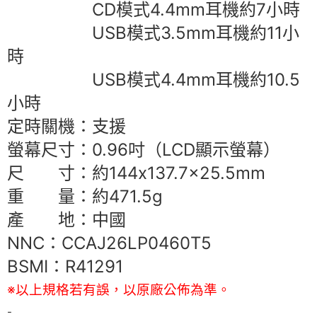
CD模式4.4mm耳機約7小時
USB模式3.5mm耳機約11小
時
USB模式4.4mm耳機約10.5
小時
定時關機：支援
螢幕尺寸：0.96吋（LCD顯示螢幕）
尺 寸：約144x137.7x25.5mm
重 量：約471.5g
產 地：中國
NNC：CCAJ26LP0460T5
BSMI：R41291
※以上規格若有誤，以原廠公佈為準。
-