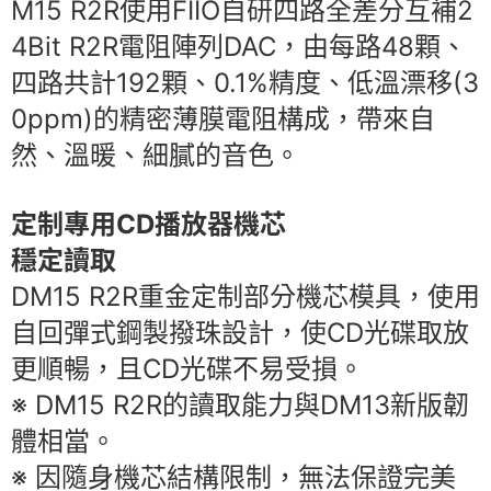
M15 R2R使用FIIO自研四路全差分互補2
4Bit R2R電阻陣列DAC，由每路48顆、
四路共計192顆、0.1%精度、低溫漂移(3
0ppm)的精密薄膜電阻構成，帶來自
然、溫暖、細膩的音色。
定制專用CD播放器機芯
穩定讀取
DM15 R2R重金定制部分機芯模具，使用
自回彈式鋼製撥珠設計，使CD光碟取放
更順暢，且CD光碟不易受損。
※ DM15 R2R的讀取能力與DM13新版韌
體相當。
※ 因隨身機芯結構限制，無法保證完美