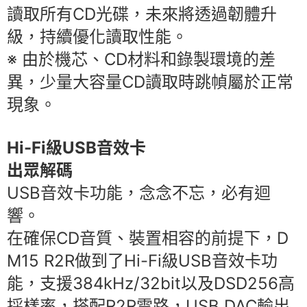
讀取所有CD光碟，未來將透過韌體升
級，持續優化讀取性能。
※ 由於機芯、CD材料和錄製環境的差
異，少量大容量CD讀取時跳幀屬於正常
現象。
Hi-Fi級USB音效卡
出眾解碼
USB音效卡功能，念念不忘，必有迴
響。
在確保CD音質、裝置相容的前提下，D
M15 R2R做到了Hi-Fi級USB音效卡功
能，支援384kHz/32bit以及DSD256高
採樣率，搭配R2R電路，USB DAC輸出