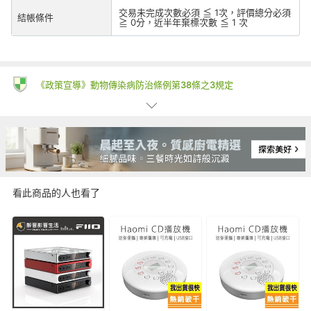
交易未完成次數必須 ≦ 1次，評價總分必須
結帳條件
≧ 0分，近半年棄標次數 ≦ 1 次
《政策宣導》動物傳染病防治條例第38條之3規定
一、為防治動物傳染病，境外動物或動物產品等應施檢疫物輸入我
國，應符合動物檢疫規定，並依規定申請檢疫。擅自輸入屬禁止輸
入之應施檢疫物者最高可處七年以下有期徒刑，得併科新臺幣三百
萬元以下罰金。應施檢疫物之輸入人或代理人未依規定申請檢疫
者，得處新臺幣五萬元以上一百萬元以下罰鍰，並得按次處罰。
二、境外商品不得隨貨贈送應施檢疫物。
三、收件人違反動物傳染病防治條例第三十四條第三項規定，未將
看此商品的人也看了
郵遞寄送輸入之應施檢疫物送交輸出入動物檢疫機關銷燬者，處新
臺幣三萬元以上十五萬元以下罰鍰。
賣家若要求您「使用LINE帳號私下聯絡或轉帳匯款」是常見的詐
騙手法
符合消費者保護法所定義企業經營者之賣家，應遵守消費者保護法
第18條及第19條之規範。買家檢視商品時，應維持商品之原狀，
以免影響退款權益。