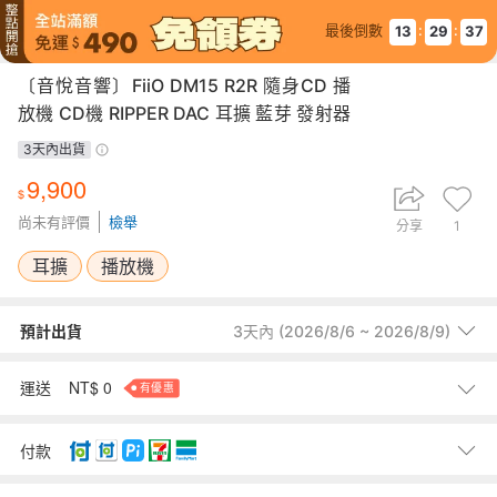
最後倒數
:
:
13
29
36
〔音悅音響〕FiiO DM15 R2R 隨身CD 播
放機 CD機 RIPPER DAC 耳擴 藍芽 發射器
aptX
3天內出貨
9,900
尚未有評價
檢舉
分享
1
耳擴
播放機
預計出貨
3天內 (2026/8/6 ~ 2026/8/9)
預計出貨時間以賣家交寄商品至台灣物流時計算。若商品位於海外，為
國外+國內物流，出貨時間會從抵達台灣後交寄物流時間計算。
NT$ 0
運送
有優惠
範例： 買家 1/1下單，賣家1/1國外出貨，商品1/6到達台灣物流，出貨時
間即以5天計(1/1加5天)。
0
7-11取貨付款
元
歡慶全站490免運
付款
0
7-11取貨
元
歡慶全站490免運
0
全家取貨付款
元
歡慶全站490免運