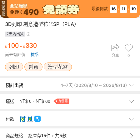
最後倒數
:
:
16
11
18
3D列印 創意造型花盆SP（PLA）
7天內出貨
100
330
-
尚未有評價
檢舉
分享
0
列印
創意
造型花盆
預計出貨
4~7天 (2026/8/10 ~ 2026/8/13)
預計出貨時間以賣家交寄商品至台灣物流時計算。若商品位於海外，為
國外+國內物流，出貨時間會從抵達台灣後交寄物流時間計算。
NT$ 0 - NT$ 60
運送
有優惠
範例： 買家 1/1下單，賣家1/1國外出貨，商品1/6到達台灣物流，出貨時
間即以5天計(1/1加5天)。
60
7-11取貨
元
()
付款
60
0
全家取貨
元
歡慶全站490免運
0
面交取貨
元
()
Pi 拍錢包X支付連
商品規格
總庫存15件，共5款