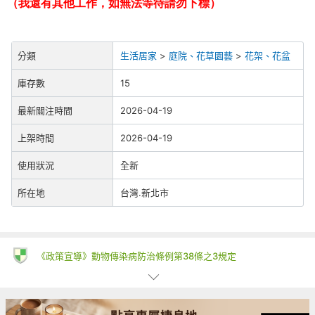
（我還有其他工作，如無法等待請勿下標）
分類
生活居家
>
庭院、花草園藝
>
花架、花盆
庫存數
15
最新關注時間
2026-04-19
上架時間
2026-04-19
使用狀況
全新
所在地
台灣.新北市
《政策宣導》動物傳染病防治條例第38條之3規定
一、為防治動物傳染病，境外動物或動物產品等應施檢疫物輸入我
國，應符合動物檢疫規定，並依規定申請檢疫。擅自輸入屬禁止輸
入之應施檢疫物者最高可處七年以下有期徒刑，得併科新臺幣三百