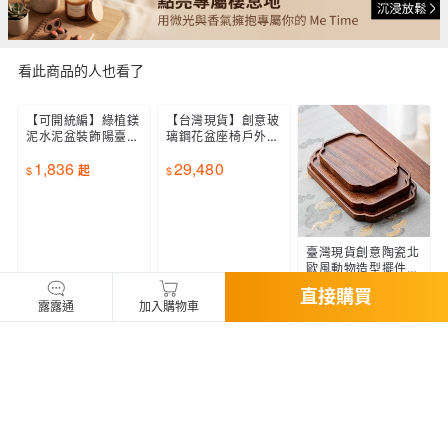
萬元以下罰金。應施檢疫物之輸入人或代理人未依規定申請檢疫
者，得處新臺幣五萬元以上一百萬元以下罰鍰，並得按次處罰。
二、境外商品不得隨貨贈送應施檢疫物。
三、收件人違反動物傳染病防治條例第三十四條第三項規定，未將
看此商品的人也看了
郵遞寄送輸入之應施檢疫物送交輸出入動物檢疫機關銷燬者，處新
臺幣三萬元以上十五萬元以下罰鍰。
【可開統編】綠植鎂
賣家若要求您「使用LINE帳號私下聯絡或轉帳匯款」是常見的詐
泥水泥盆裝飾陽臺室
騙手法
內落地仿石北歐復古
1,836
創意造型中大型花盆
起
符合消費者保護法所定義企業經營者之賣家，應遵守消費者保護法
第18條及第19條之規範。買家檢視商品時，應維持商品之原狀，
以免影響退款權益。
【台灣現貨】創意玻
臺灣現貨創意陶瓷北
璃鋼花盆座椅戶外橢
歐風動物造型擺件小
圓形飛碟造型花盆商
羊可愛家居花盆客廳
直接購買
29,480
204
場公園美陳落地花器
辦公室可愛批發
起
客戶服務專線：02-55589168