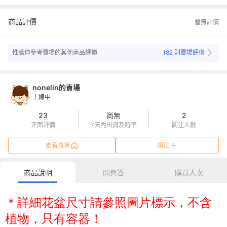
信用卡
現金 (ATM)
商品評價
暫無評價
銀行或郵局轉帳
推薦你參考賣場的其他商品評價
182 則賣場評價
nonelin的賣場
上線中
23
尚無
2
正面評價
7天內出貨及時率
關注人數
查看賣場
關注
商品說明
問與答
購買人次
＊詳細花盆尺寸請參照圖片標示，不含
植物，只有容器！