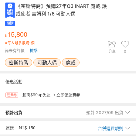
《密斯特喬》預購27年Q3 INART 魔戒 護
戒使者 吉姆利 1/6 可動人偶
預購
15,800
※每人最多限購1個
尚未有評價
檢舉
分享
0
密斯特喬
可動人偶
魔戒
優惠活動
超商$99up免運 → 立即領運費券
運費券
預計出貨
預計 2027/09 出貨
預計出貨時間以賣家交寄商品至台灣物流時計算。若商品位於海外，為
NT$ 150
國外+國內物流，出貨時間會從抵達台灣後交寄物流時間計算。
運送
合併運費規則
範例： 買家 1/1下單，賣家1/1國外出貨，商品1/6到達台灣物流，出貨時