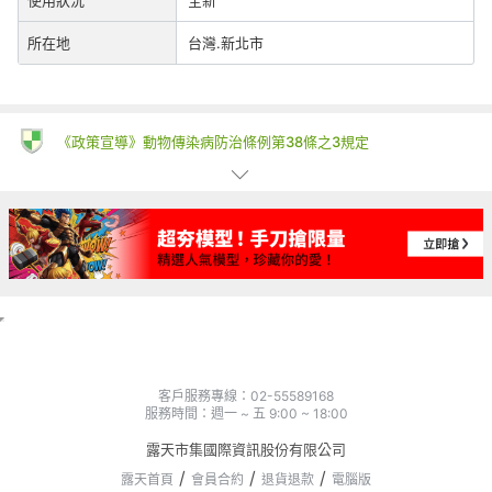
所在地
台灣.新北市
《政策宣導》動物傳染病防治條例第38條之3規定
一、為防治動物傳染病，境外動物或動物產品等應施檢疫物輸入我
國，應符合動物檢疫規定，並依規定申請檢疫。擅自輸入屬禁止輸
入之應施檢疫物者最高可處七年以下有期徒刑，得併科新臺幣三百
萬元以下罰金。應施檢疫物之輸入人或代理人未依規定申請檢疫
者，得處新臺幣五萬元以上一百萬元以下罰鍰，並得按次處罰。
二、境外商品不得隨貨贈送應施檢疫物。
三、收件人違反動物傳染病防治條例第三十四條第三項規定，未將
郵遞寄送輸入之應施檢疫物送交輸出入動物檢疫機關銷燬者，處新
臺幣三萬元以上十五萬元以下罰鍰。
賣家若要求您「使用LINE帳號私下聯絡或轉帳匯款」是常見的詐
騙手法
客戶服務專線：02-55589168
服務時間：週一 ~ 五 9:00 ~ 18:00
符合消費者保護法所定義企業經營者之賣家，應遵守消費者保護法
第18條及第19條之規範。買家檢視商品時，應維持商品之原狀，
露天市集國際資訊股份有限公司
以免影響退款權益。
露天首頁
會員合約
退貨退款
電腦版