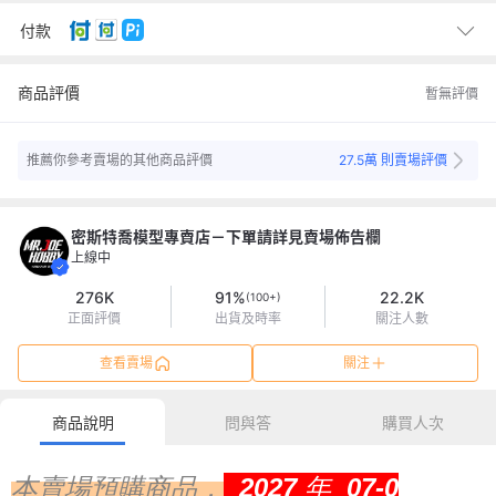
間即以5天計(1/1加5天)。
150
宅配/快遞
元
(滿2件，運費150元)
付款
Pi 拍錢包X支付連
商品評價
暫無評價
信用卡
信用卡(3期0利率)
推薦你參考賣場的其他商品評價
27.5萬 則賣場評價
信用卡(6期0利率)
現金 (ATM)
銀行或郵局轉帳
密斯特喬模型專賣店－下單請詳見賣場佈告欄
上線中
郵局無摺存款
276K
91%
22.2K
(100+)
正面評價
出貨及時率
關注人數
查看賣場
關注
商品說明
問與答
購買人次
本賣場預購商品，
2027 年 07-0