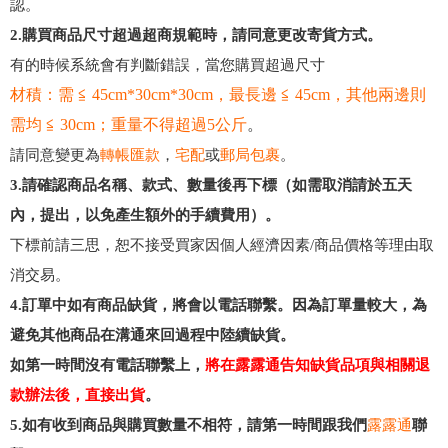
認。
2.購買商品尺寸超過超商規範時，請同意更改寄貨方式。
有的時候系統會有判斷錯誤，當您購買超過尺寸
材積：需 ≦ 45cm*30cm*30cm，最長邊 ≦ 45cm，其他兩邊則
需均 ≦ 30cm；重量不得超過5公斤
。
請同意變更為
轉帳匯款
，
宅配
或
郵局包裹
。
3.請確認商品名稱、款式、數量後再下標
（如需取消請於五天
內，提出，以免產生額外的手續費用）。
下標前請三思，恕不接受買家因個人經濟因素/商品價格等理由取
消交易。
4.訂單中如有商品缺貨，將會以電話聯繫。
因為訂單量較大，為
避免其他商品在溝通來回過程中陸續缺貨。
如第一時間沒有電話聯繫上，
將在露露通告知缺貨品項與相關退
款辦法後，直接出貨
。
5.如有收到商品與購買數量不相符，請第一時間跟我們
露露通
聯