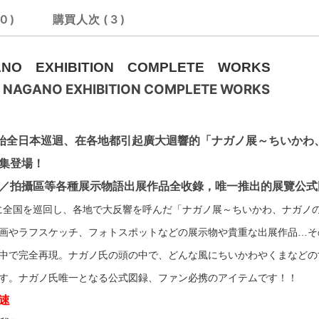
0
購買人次
3
 EXHIBITION COMPLETE WORKS
ANO EXHIBITION COMPLETE WORKS
後開始全日本巡迴、在各地都引起廣大迴響的「ナガノ展～ちいか
集登場！
／拍攝區等各種展示物語出展作品全收錄，唯一推出的展覽公式
切りに全国を巡回し、各地で大反響を呼んだ「ナガノ展～ちいかわ、ナガノ
画やラフスケッチ、フォトスポットなどの展示物や貴重な出展作品…そ
中で完全再現。ナガノ氏の頭の中で、どんな風にちいかわやくまなどの
す。ナガノ氏唯一となる公式図録、ファン必携のアイテムです！！
速