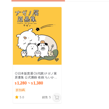
◎日本販賣通◎(代購)ナガノ展
原畫集 公式圖錄 收錄:ちいかわ
吉伊卡哇 對自己吐槽的白熊 畫冊
1,280
~
1,380
作品集
折扣碼
5.0
銷售
5