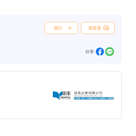
關注
露露通
分享: