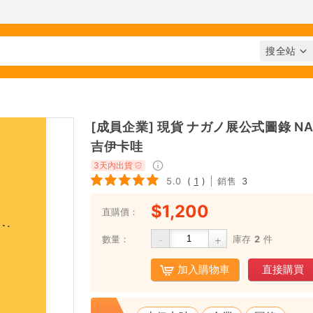
[成員企業] 現貨 ナガノ展公式圖錄 NAGAN
吉伊卡哇
3天內出貨
5.0
(
1
)
銷售
3
$1,200
直購價：
-
+
數量：
庫存
2
件
直接購買