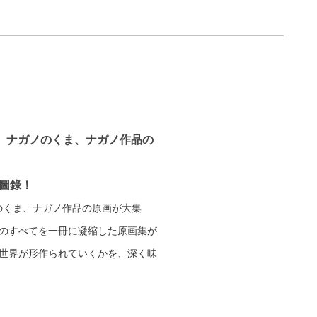
わ、ナガノのくま、ナガノ作品の
圖錄！
のくま、ナガノ作品の原画が大集
のすべてを一冊に凝縮した原画集が
世界が形作られていくかを、深く味