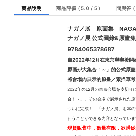
商品說明
商品評價
5.0 / 5
問與答
ナガノ展 原画集 NAGANO
ナガノ展 公式圖錄&原畫集 NAG
9784065378687
自2022年12月在東京舉辦
原画が大集合！～」的公式原畫
將會場內展示的原畫／素描草考
2022年の12月の東京会場を皮
合！～」。その会場で展示された原
ついに完成！ 「ナガノ展」を本の
わうことができる内容となっていま
現貨販售中，數量有限，欲購從