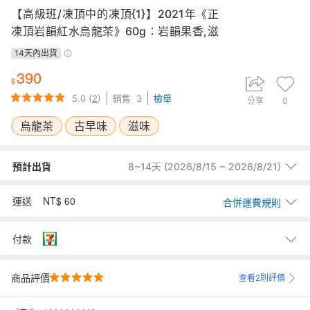
【高級班/凍頂中的凍頂{1}】2021年《正
凍頂岩韻紅水烏龍茶》60g：岩韻果香,滋
味醇厚,古早味凍頂茶
14天內出貨
390
5.0
(
2
)
銷售
3
檢舉
分享
0
烏龍茶
古早味
滋味
預計出貨
8~14天 (2026/8/15 ~ 2026/8/21)
預計出貨時間以賣家交寄商品至台灣物流時計算。若商品位於海外，為
NT$ 60
國外+國內物流，出貨時間會從抵達台灣後交寄物流時間計算。
運送
合併運費規則
範例： 買家 1/1下單，賣家1/1國外出貨，商品1/6到達台灣物流，出貨時
間即以5天計(1/1加5天)。
60
7-11取貨付款
元
付款
7-11取貨付款
商品評價
查看2則評價