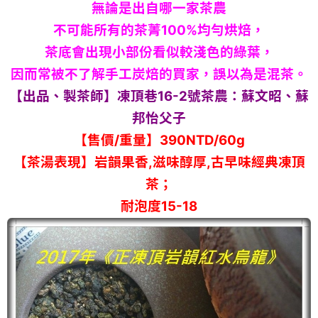
無論是出自哪一家茶農
不可能所有的茶菁100%均勻烘焙，
茶底會出現小部份看似較淺色的綠葉，
因而常被不了解手工炭焙的買家，誤以為是混茶。
【出品、製茶師】凍頂巷16-2號茶農：蘇文昭、蘇
邦怡父子
【售價/重量】390NTD/60g
【茶湯表現】岩韻果香,滋味醇厚,古早味經典凍頂
茶；
耐泡度15-18