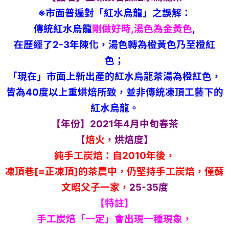
※市面普遍對「紅水烏龍」之誤解：
傳統紅水烏龍
剛做好時,湯色為金黃色
,
在歷經了2-3年陳化，湯色轉為橙黃色乃至橙紅
色；
「現在」市面上新出產的紅水烏龍茶湯為橙紅色，
皆為40度以上重烘焙所致，並非傳統凍頂工藝下的
紅水烏龍。
【年份】2021年4月中旬春茶
【
焙火
，烘焙度】
純手工炭焙：自2010年後，
凍頂巷[=正凍頂]的茶農中，仍堅持手工炭焙，僅蘇
文昭父子一家，
25-35度
【特註】
手工炭焙「一定」會出現一種現象，