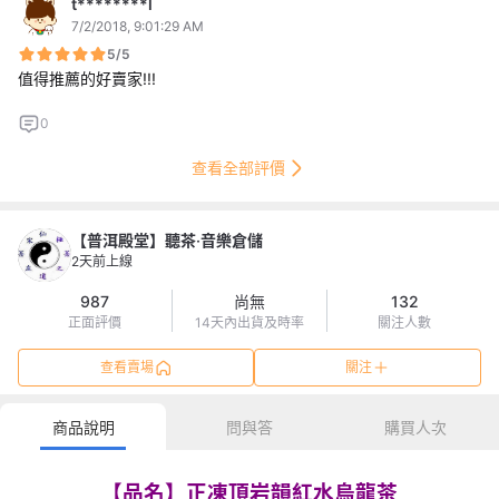
t********l
7/2/2018, 9:01:29 AM
5/5
值得推薦的好賣家!!!
0
查看全部評價
【普洱殿堂】聽茶‧音樂倉儲
2天前上線
987
尚無
132
正面評價
14天內出貨及時率
關注人數
查看賣場
關注
商品說明
問與答
購買人次
【品名】正凍頂岩韻紅水烏龍茶