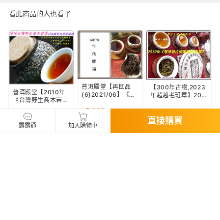
入之應施檢疫物者最高可處七年以下有期徒刑，得併科新臺幣三百
看此商品的人也看了
萬元以下罰金。應施檢疫物之輸入人或代理人未依規定申請檢疫
者，得處新臺幣五萬元以上一百萬元以下罰鍰，並得按次處罰。
二、境外商品不得隨貨贈送應施檢疫物。
三、收件人違反動物傳染病防治條例第三十四條第三項規定，未將
郵遞寄送輸入之應施檢疫物送交輸出入動物檢疫機關銷燬者，處新
臺幣三萬元以上十五萬元以下罰鍰。
賣家若要求您「使用LINE帳號私下聯絡或轉帳匯款」是常見的詐
普洱殿堂【再回品
【300年古樹,2023
騙手法
普洱殿堂【2010年
{6}2021/06】《6
年超越老班章】201
《台灣野生喬木岩
0/70年代：廖福散
9年《黑票薄荷塘古
符合消費者保護法所定義企業經營者之賣家，應遵守消費者保護法
茶》】30g：集武夷
5,000
4,800
茶》50g──過去的
樹圓茶餅》357g—A
5.0
1,800
第18條及第19條之規範。買家檢視商品時，應維持商品之原狀，
兩大名叢於一身/創
5.0
邊邊角角，今日比老
ND筒外2餅滿天星茶
直接購買
造歷史的製茶技術
以免影響退款權益。
班章還閃亮之明星
油！
【J.的茶[4]】
相關推薦
【 鹿港麵茶 】鹿港正宗(葷/素) 手
茶農 烏龍茶 高山茶 茶葉 壹級烏龍
工麵茶粉 古早味麵茶 杏仁麵茶 鹿
茶 高山烏龍茶 高海拔 高山 產地
港伴手禮 團購美食 工廠直營 自產
169
209
361
~
自銷 實體