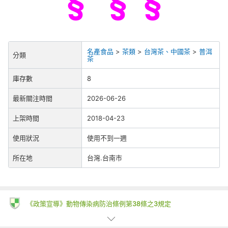
§ § §
名產食品
>
茶類
>
台灣茶、中國茶
>
普洱
分類
茶
庫存數
8
最新關注時間
2026-06-26
上架時間
2018-04-23
使用狀況
使用不到一週
所在地
台灣.台南市
《政策宣導》動物傳染病防治條例第38條之3規定
一、為防治動物傳染病，境外動物或動物產品等應施檢疫物輸入我
國，應符合動物檢疫規定，並依規定申請檢疫。擅自輸入屬禁止輸