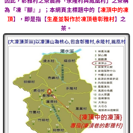
因此，彰雅村之茶農將「永隆村與鳳凰村」之茶稱
為「凍『腳』」；本網頁主標題中的【
凍頂中的凍
頂
】，即是指【
生產並製作於凍頂巷彰雅村
】之
茶。