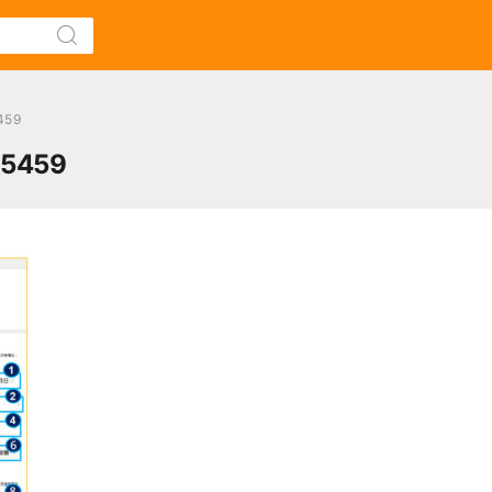
459
55459