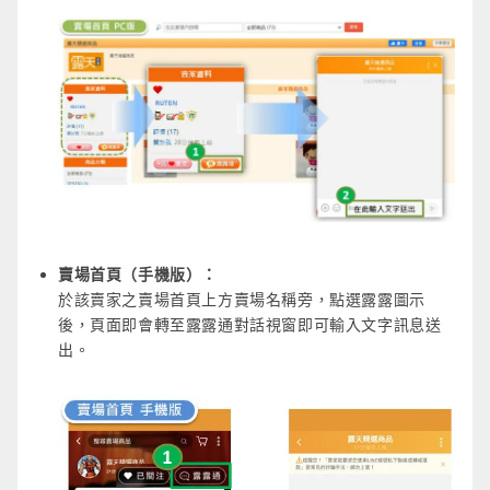
賣場首頁（手機版）：
於該賣家之賣場首頁上方賣場名稱旁，點選露露圖示
後，頁面即會轉至露露通對話視窗即可輸入文字訊息送
出。