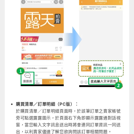
購買清單／訂單明細（PC版）：
於購買清單／訂單明細頁面時，於該筆訂單之賣家帳號
旁可點選露露圖示，於頁面右下角即顯示露露通對話視
窗，當您輸入文字訊息送出時將會連同訂單資訊一同送
出，以利賣家儘速了解您欲詢問該訂單相關問題。