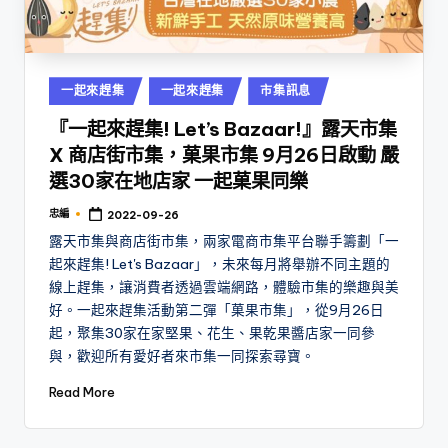
Posted
一起來趕集
一起來趕集
市集訊息
in
『一起來趕集! Let’s Bazaar!』露天市集
X 商店街市集，菓果市集 9月26日啟動 嚴
選30家在地店家 一起菓果同樂
忠編
2022-09-26
Posted
by
露天市集與商店街市集，兩家電商市集平台聯手籌劃「一
起來趕集! Let's Bazaar」，未來每月將舉辦不同主題的
線上趕集，讓消費者透過雲端網路，體驗市集的樂趣與美
好。一起來趕集活動第二彈「菓果市集」，從9月26日
起，聚集30家在家堅果、花生、果乾果醬店家一同參
與，歡迎所有愛好者來市集一同探索尋寶。
Read More