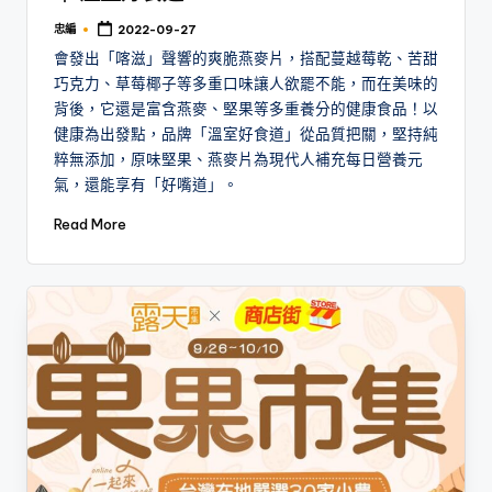
忠編
2022-09-27
Posted
by
會發出「喀滋」聲響的爽脆燕麥片，搭配蔓越莓乾、苦甜
巧克力、草莓椰子等多重口味讓人欲罷不能，而在美味的
背後，它還是富含燕麥、堅果等多重養分的健康食品！以
健康為出發點，品牌「溫室好食道」從品質把關，堅持純
粹無添加，原味堅果、燕麥片為現代人補充每日營養元
氣，還能享有「好嘴道」。
Read More