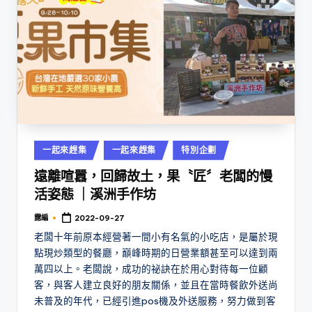
Posted
一起來趕集
一起來趕集
特別企劃
in
遠離喧囂，回歸故土，果〝匠〞老闆的慢
活姿態 ｜溪洲手作坊
露編
2022-09-27
Posted
by
老闆十年前原本經營著一間小有名氣的小吃店，是屬於現
點現炒類型的餐廳，巔峰時期的日營業額甚至可以達到兩
萬四以上。老闆說，成功的祕訣在於用心對待每一位顧
客，與客人建立良好的朋友關係，並且在當時餐飲外送尚
未普及的年代，已經引進pos機及外送服務，努力做到客