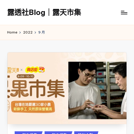
露透社Blog｜露天市集
Skip
to
露
content
透
Home
2022
9 月
社
Blog
｜
露
天
市
集