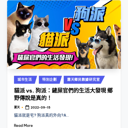
Posted
城市生活
特別企劃
露天鄉民數據研究室
in
貓派 vs. 狗派：鏟屎官們的生活大發現 鄉
野傳說是真的！
夏天
2022-09-15
Posted
by
貓派就是宅? 狗派真的外向?A…
Read More