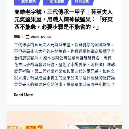
Posted
一起來趕集
一起來趕集
特別企劃
in
高雄老字號，三代傳承一甲子｜荳荳夫人
元氣堅果屋，用職人精神做堅果：「好東
西不能急，必要步驟是不能省的。」
露編
2022-09-28
Posted
by
三代傳承的荳荳夫人元氣堅果屋，新鮮健康的涮嘴堅果，
不但是高雄人大推的在地美食，也透過網路電商累積了全
台的忠實客戶。 原本從阿公時就是高雄赫赫有名、專做
花生瓜子的南發珍商號，歷經了市場萎縮、消費者口味轉
變等考驗，第二代老闆老闆娘和第三代的兩兄弟，如何全
家人攜手轉型成健康養生的堅果品牌？是什麼樣的堅持讓
荳荳夫人的堅果好吃又健康？挑選堅果時有哪些小撇步？
Read More