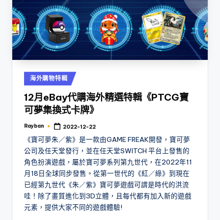
Posted
海外購物特輯
in
12月eBay代購海外精選特輯《PTCG寶
可夢集換式卡牌》
Rayban
2022-12-22
Posted
by
《寶可夢朱／紫》是一款由GAME FREAK開發，寶可夢
公司及任天堂發行，並在任天堂SWITCH 平台上發售的
角色扮演遊戲，屬於寶可夢系列第九世代，在2022年11
月18日全球同步發售。從第一世代的《紅／綠》到現在
已經第九世代《朱／紫》寶可夢遊戲可謂是時代的洪流
哇！除了畫質進化到3D立體，且每代都有加入新的遊戲
元素，提供大家不同的遊戲體驗!