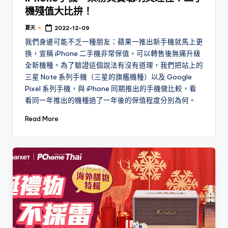
機殘值大比拚！
夏天
2022-12-09
Posted
by
我們身邊可能不乏一種朋友：蘋果一推出新手機就馬上更
換，宣稱 iPhone 二手機非常保值，可以轉售後無痛升級
全新機種。為了驗證這個說法有沒有道理，我們把站上的
三星 Note 系列手機（三星的旗艦機種）以及 Google
Pixel 系列手機，與 iPhone 同期推出的手機做比較，看
看同一年推出的機種過了一年後的保值程度分別為何。
Read More