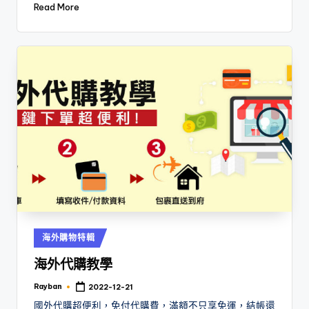
Read More
Posted
海外購物特輯
in
海外代購教學
Rayban
2022-12-21
Posted
by
國外代購超便利，免付代購費，滿額不只享免運，結帳還