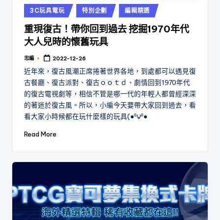
Posted
3C玩具電玩
特別企劃
編輯精選
in
重現復古！帶你回到過去 挖掘1970年代
大人兒時的懷舊玩具
忠編
2022-12-26
Posted
by
近年來，復古風潮正席捲著世界各地，到處都可以遇見復
古餐廳、復古派對、復古ｏｏｔｄ、劇情回到1970年代
的復古電視劇等，相信不管是哪一代的年輕人都曾經深深
的著迷於復古風。所以，小編今天要帶大家回到過去，看
看大家小時候都在玩什麼樣的玩具(●⁰౪⁰●
Read More