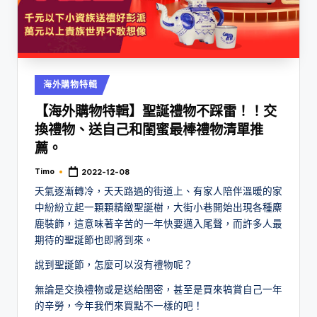
Posted
海外購物特輯
in
【海外購物特輯】聖誕禮物不踩雷！！交
換禮物、送自己和閨蜜最棒禮物清單推
薦。
Timo
2022-12-08
Posted
by
天氣逐漸轉冷，天天路過的街道上、有家人陪伴溫暖的家
中紛紛立起一顆顆精緻聖誕樹，大街小巷開始出現各種麋
鹿裝飾，這意味著辛苦的一年快要邁入尾聲，而許多人最
期待的聖誕節也即將到來。
說到聖誕節，怎麼可以沒有禮物呢？
無論是交換禮物或是送給閨密，甚至是買來犒賞自己一年
的辛勞，今年我們來買點不一樣的吧！