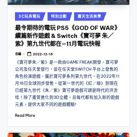
Posted
3C玩具電玩
特別企劃
露天生活美學
in
最令期待的電玩 PS5《GOD OF WAR》
續篇新作遊戲 & Switch《寶可夢 朱／
紫》第九世代都在—11月電玩快報
忠編
2022-12-16
Posted
by
《寶可夢朱／紫》是一款由GAME FREAK開發，寶可夢
公司及任天堂發行，並在任天堂SWITCH 平台上發售的
角色扮演遊戲，屬於寶可夢系列第九世代，在2022年11
月18日全球同步發售。從第一世代的《紅／綠》到現在
已經第九世代《朱／紫》寶可夢遊戲可謂是時代的洪流
哇！除了畫質進化到3D立體，且每代都有加入新的遊戲
元素，提供大家不同的遊戲體驗!
Read More