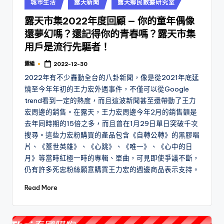
Posted
城市生活
露天新聞
露天鄉民數據研究室
in
露天市集2022年度回顧 — 你的童年偶像
還夢幻嗎？還記得你的青春嗎？露天市集
用戶是流行先驅者！
露編
2022-12-30
Posted
by
2022年有不少轟動全台的八卦新聞，像是從2021年底延
燒至今年年初的王力宏外遇事件，不僅可以從Google
trend看到一定的熱度，而且這波新聞甚至還帶動了王力
宏周邊的銷售。在露天，王力宏周邊今年2月的銷售額是
去年同時期的15倍之多，而且曾在1月29日單日突破千次
搜尋。這些力宏粉購買的產品包含《自轉公轉》的黑膠唱
片、《蓋世英雄》、《心跳》、《唯一》、《心中的日
月》等當時紅極一時的專輯、單曲，可見即使爭議不斷，
仍有許多死忠粉絲願意購買王力宏的週邊商品表示支持。
Read More