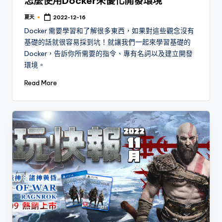
怎麼使用Docker來優化開發環境
夏天
2022-12-16
Posted
by
Docker 需要學習和了解很多東西，如果對這些觀念沒有
基礎的話就很容易採到坑！就讓我們一起來學習基礎的
Docker，告訴你所需要的指令、專有名詞以及建立開發
環境。
Read More