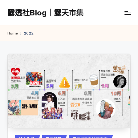
露透社Blog｜露天市集
Skip
to
露
content
透
Home
2022
社
Blog
｜
露
天
市
集