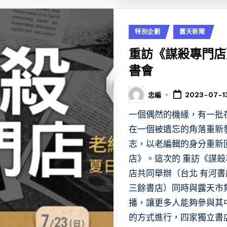
Posted
特別企劃
露天新聞
in
重訪《謀殺專門店
書會
忠編
2023-07-1
Posted
by
一個偶然的機緣，有一批
在一個被遺忘的角落重新
志，以老編輯的身分重新
店》。這次的 重訪《謀
店共同舉辦（台北 有河書
三餘書店）同時與露天市
播，讓更多人能夠參與其
的方式進行，四家獨立書