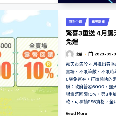
Posted
特別企劃
露天新聞
in
驚喜3重送 4月
免運
忠編
2023-03-3
Posted
by
露天市集於 4 月推出春
賣場、不限筆數、不限時
6張免運券，打造愉快的
賺：政府普發6000，露
場露幣回饋10%，第3重
款，可享抽PS5資格，全月
Read More