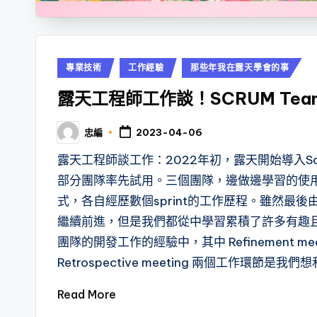
Posted
專業技術
工作經驗
那些年我在露天學會的事
in
露天工程師工作談！SCRUM Team
忠編
2023-04-06
Posted
by
露天工程師談工作：2022年初，露天開始導入Sc
部分團隊率先試用。三個團隊，邊做邊學習的使用sc
式，各自經歷數個sprint的工作歷程。雖然最
繼續前進，但是我們都從中學習累積了許多有趣
團隊的開發工作的經驗中，其中 Refinement meet
Retrospective meeting 兩個工作環節是
Read More