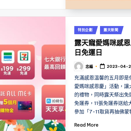
Posted
特別企劃
露天新聞
in
露天寵愛媽咪感恩
日免運日
忠編
2023-04-2
Posted
by
充滿感恩溫馨的五月即是
愛媽咪感恩慶」活動，讓
的禮物，同時露天祭出免運
免運券，11張免運券送給
參加「7-11取貨再抽佛
Read More