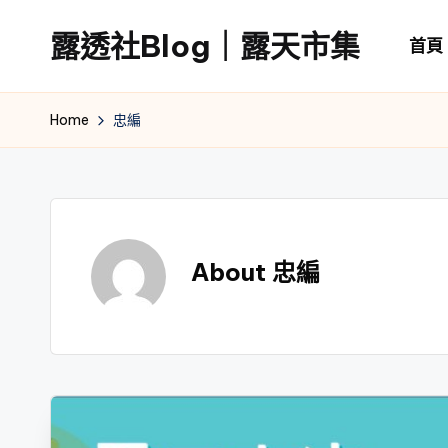
露透社Blog｜露天市集
首頁
Skip
to
露
content
透
Home
忠編
社
Blog
｜
露
天
About 忠編
市
集