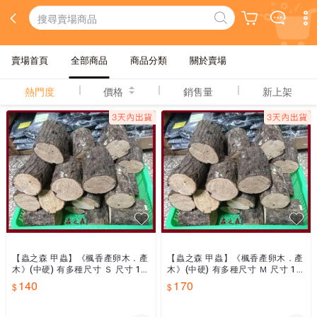
賣場首頁
全部商品
商品分類
關於賣場
熱門度
價格
銷售量
新上架
【蟲之森 甲蟲】《楓香產卵木．產
【蟲之森 甲蟲】《楓香產卵木．產
木》(中硬) 有多種尺寸 Ｓ 尺寸 14
木》(中硬) 有多種尺寸 Ｍ 尺寸 17
0元
0元
140
170