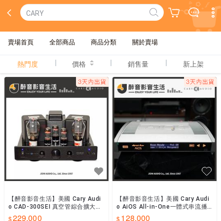
CARY
賣場首頁
全部商品
商品分類
關於賣場
熱門度
價格
銷售量
新上架
【醉音影音生活】美國 Cary Audi
【醉音影音生活】美國 Cary Audi
o CAD-300SEI 真空管綜合擴大機.
o AiOS All-in-One一體式串流播
台灣公司貨
放器/播放機.台灣公司貨
229,000
128,000