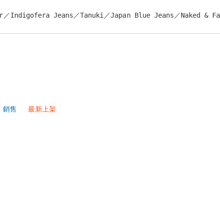
r／Indigofera Jeans／Tanuki／Japan Blue Jeans／Naked & Fam
OM



確率｜

銷售
最新上架