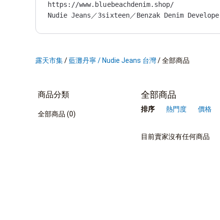
https://www.bluebeachdenim.shop/

Nudie Jeans／3sixteen／Benzak Denim Develope
Blue de Genes／Fortela／Shangri-La Heritage

Wolverine 1000 Mile／Dehen 1920／MISTER FREED
｜請洽 台北官方 FB專頁：Blue Beach Denim Taipei
｜下標前先請私訊、留言確認；線上專人確認尺寸，高準
露天市集
/
藍灘丹寧 / Nudie Jeans 台灣
/
全部商品
全部商品
商品分類
排序
熱門度
價格
全部商品 (0)
目前賣家沒有任何商品