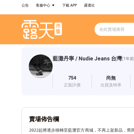
公告
客服中心
下載 APP
露透社
藍灘丹寧 / Nudie Jeans 台灣
(1年
754
尚無
正面評價
出貨及時率
賣場佈告欄
2022起將逐步移轉至藍灘官方商城，不再上架新品，舊