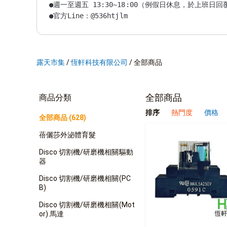
●週一至週五 13:30~18:00（例假日休息，於上班日回
●官方Line：@536htjlm

●電話：02-2244-2288

●購買前請詳閱參考【關於我】。

●商品皆為正版公司貨及代理商授權商品，有「全新」及
露天市集
/
恆軒科技有限公司
/
全部商品
全部商品
商品分類
排序
熱門度
價格
全部商品 (628)
蓓儷莎外泌體育髮
Disco 切割機/研磨機相關驅動
器
Disco 切割機/研磨機相關(PC
B)
Disco 切割機/研磨機相關(Mot
or) 馬達