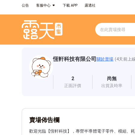
公告
客服中心
下載 APP
露透社
恆軒科技有限公司
關於賣場
(4天前上線
2
尚無
正面評價
出貨及時率
賣場佈告欄
歡迎光臨【恆軒科技】，專營半導體電子零件、模組、耗材