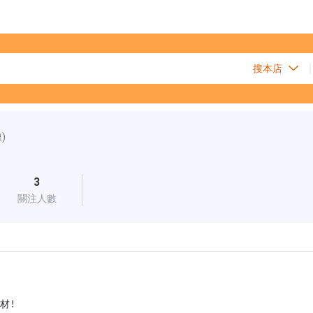
)
3
關注人數
!
