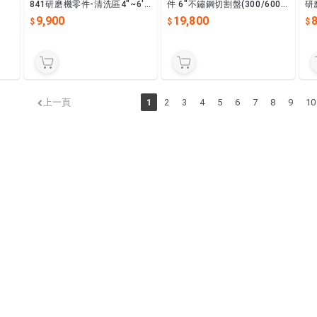
841研磨機零件-清洗區4"~6''
件 6"不鏽鋼切割盤(300/600
研
Cleaner Table
系列)PN:LDDN-910005-0
9,900
19,800
8
上一頁
1
2
3
4
5
6
7
8
9
10