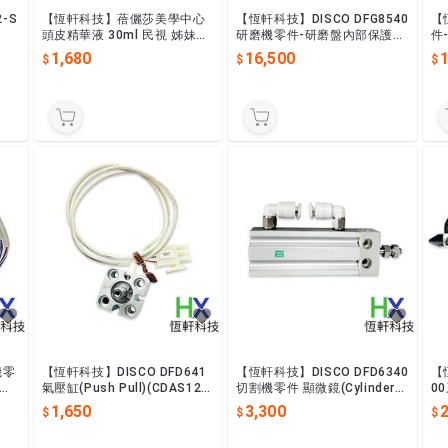
-S
【恆軒科技】蓓儷莎美學中心
【恆軒科技】DISCO DFG8540
【
頭皮精華液 30ml 民視 姊妹亮
研磨機零件-研磨盤內部保護罩
件
起來節目介紹 孔鏘老師推薦
組 LJLR-910243-0 九成新
1,680
16,500
機零
【恆軒科技】DISCO DFD641
【恆軒科技】DISCO DFD6340
【
缸開
氣壓缸(Push Pull)(CDAS12X
切割機零件 顯微鏡(Cylinder)
0
5-1023W)EAUM--985600
(PN:LJTP-010114-2)
uc
1,650
3,300
2