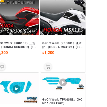
oOffWork《K00103》止滑
GoOffWork《K00001》止滑
【HONDA CBR300R】(14
貼 【HONDA MSX125】(13-1
5)
,300
1,200
GoOffWork TPU儀表貼【HO
NDA CBR150R】