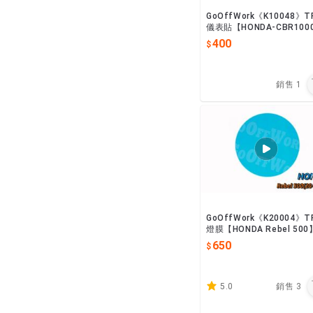
GoOffWork《K10048》T
儀表貼【HONDA-CBR100
R(17-)/CBR600RR(20-)】
400
銷售
1
GoOffWork《K20004》T
燈膜【HONDA Rebel 500】(2
0-)
650
5.0
銷售
3