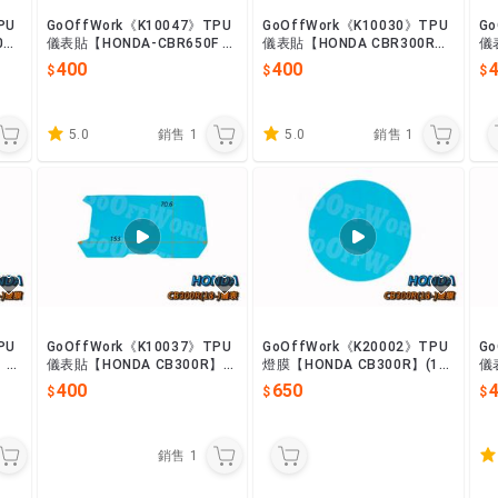
PU
GoOffWork《K10047》TPU
GoOffWork《K10030》TPU
Go
0R
儀表貼【HONDA-CBR650F /
儀表貼【HONDA CBR300R】
儀
CB650F】
(14- )
R】
400
400
5.0
銷售
1
5.0
銷售
1
PU
GoOffWork《K10037》TPU
GoOffWork《K20002》TPU
Go
儀表貼【HONDA CB300R】(1
燈膜【HONDA CB300R】(18
儀表
8-)
-)
(20
400
650
銷售
1