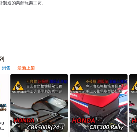
列
銷售
最新上架
PU
R】