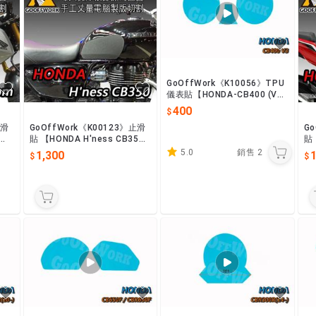
GoOffWork《K10056》TPU
儀表貼【HONDA-CB400 (V
3)】
400
止滑
GoOffWork《K00123》止滑
G
貼 【HONDA H'ness CB35
貼 
0】(21-)
-)
5.0
銷售
2
1,300
1