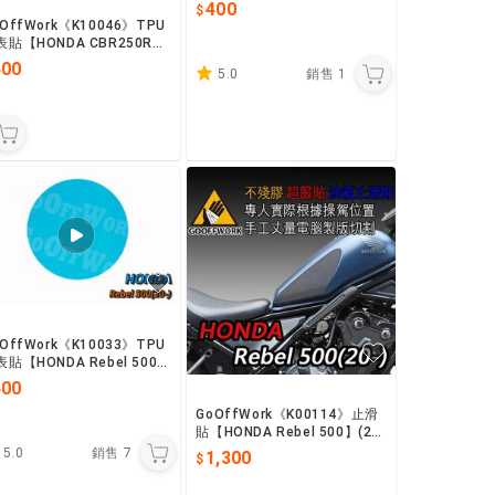
400
OffWork《K10046》TPU
表貼【HONDA CBR250R
 (19- )
400
5.0
銷售
1
OffWork《K10033》TPU
貼【HONDA Rebel 500】
- )
400
GoOffWork《K00114》止滑
貼【HONDA Rebel 500】(20-
款)
5.0
銷售
7
1,300