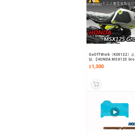
GoOffWork《K00122》
貼 【HONDA MSX125 Gro
m】(21-)
1,300