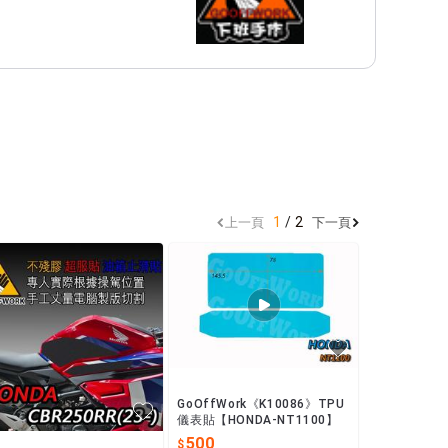
1
2
上一頁
下一頁
GoOffWork《K10086》TPU
儀表貼【HONDA-NT1100】
500