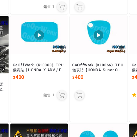
銷售
1
GoOffWork《K10068》TPU
GoOffWork《K10066》TPU
Go
儀表貼【HONDA-X-ADV / FO
儀表貼【HONDA-Super Cu
儀
RZA 750】(21-)
b】(21-)
400
400
止滑
21
銷售
1