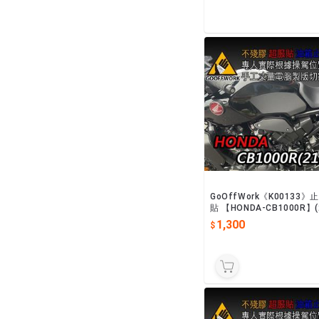
GoOffWork《K00133》
貼 【HONDA-CB1000R】(
-)
1,300