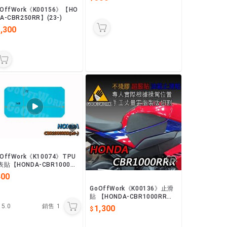
OffWork《K00156》【HO
A-CBR250RR】(23-)
,300
OffWork《K10074》TPU
表貼【HONDA-CBR1000R
】(20-)
400
GoOffWork《K00136》止滑
貼 【HONDA-CBR1000RR
R】(20-)
5.0
銷售
1
1,300