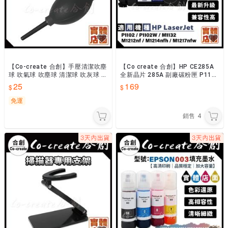
【Co-create 合創】手壓清潔吹塵
【Co create 合創】HP CE285A
球 吹氣球 吹塵球 清潔球 吹灰球 鍵
全新晶片 285A 副廠碳粉匣 P110
盤吹球 清潔吹球
2/P1102W/M1132
25
169
免運
銷售
4