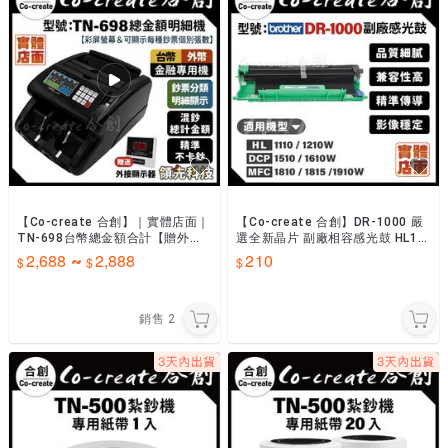
【Co-create 合創】｜實體店面｜
【Co-create 合創】DR-1000 嚴
TN-698台幣總金額合計【贈外顯
選全新晶片 副廠相容感光鼓 HL11
器+每種鈔票明細顯示】驗鈔機/點
10 HL1210W DCP1510
2,688
2,888
210
~
鈔機/數鈔機
銷售
2