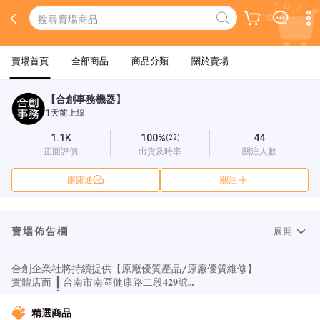
賣場首頁
全部商品
商品分類
關於賣場
【合創事務機器】
1天前上線
1.1K
100%
44
(22)
正面評價
出貨及時率
關注人數
露露通
關注
賣場佈告欄
展開
合創企業社將持續提供【原廠優質產品/原廠優質維修】

實體店面 ▍台南市南區健康路二段𝟒𝟐𝟗號

客服電話 ▍𝟎𝟔-𝟐𝟒𝟕𝟖𝟑𝟒𝟑、𝟎𝟗𝟎𝟑𝟐𝟖𝟏𝟐𝟗𝟔

營業時間 ▍週一至週五 𝐀𝐌𝟎𝟗:𝟎𝟎-𝟏𝟐:𝟎𝟎、𝐏𝐌𝟏𝟑:𝟎𝟎-𝟏𝟖:𝟎𝟎

精選商品