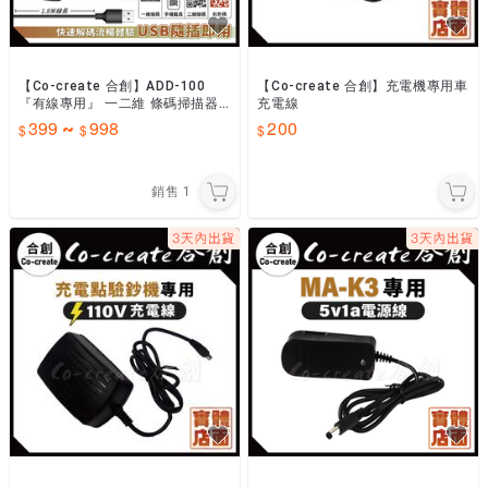
【Co-create 合創】ADD-100
【Co-create 合創】充電機專用車
『有線專用』 一二維 條碼掃描器
充電線
行動支付 手機發票載具 掃描槍 掃
399
998
200
~
描器
銷售
1