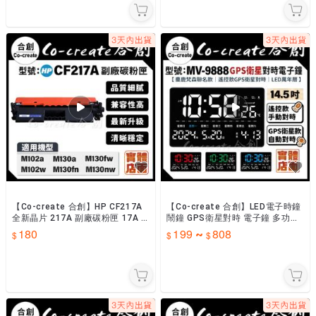
【Co-create 合創】HP CF217A
【Co-create 合創】LED電子時鐘
全新晶片 217A 副廠碳粉匣 17A M
鬧鐘 GPS衛星對時 電子鐘 多功能
102a M102w M130
大屏幕時鐘 數位萬年曆 鬧鐘 數位
180
199
808
~
電子鐘