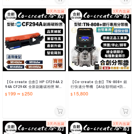
【Co create 合創】HP CF294A 2
【Co-create 合創】TN-808+ 銀
94A CF294X 全新副廠碳粉匣 M1
行快速分幣機 【AI金額明細+防塵
48dw M148fdw
套+麻布袋】『工業經典黑』數幣
199
250
15,800
~
機 分幣機