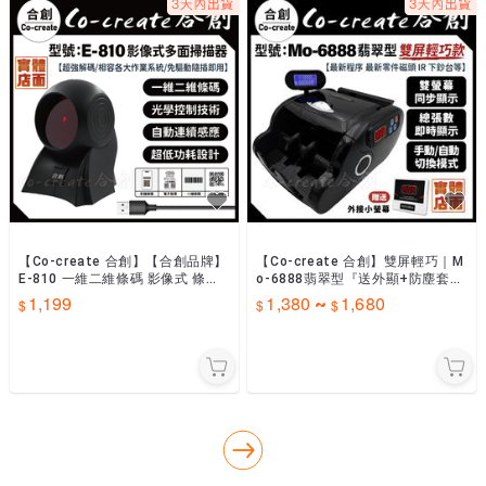
【Co-create 合創】【合創品牌】
【Co-create 合創】雙屏輕巧｜M
E-810 一維二維條碼 影像式 條碼
o-6888翡翠型『送外顯+防塵套
掃描器 掃描器 條碼槍 條碼機 掃描
+保固一年』驗鈔機/點鈔機/數鈔
1,199
1,380
1,680
~
槍
機/點驗鈔機