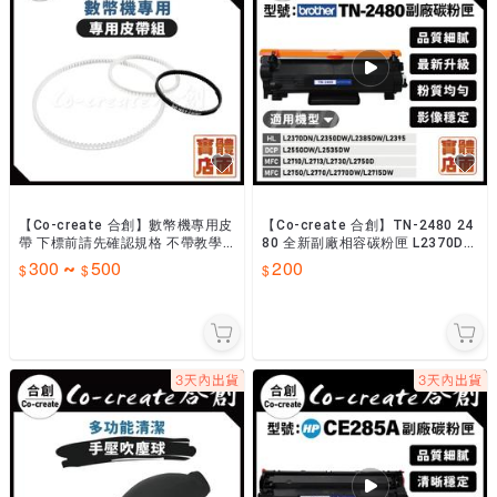
【Co-create 合創】數幣機專用皮
【Co-create 合創】TN-2480 24
帶 下標前請先確認規格 不帶教學
80 全新副廠相容碳粉匣 L2370DN
無法接受者請勿下標
L2535DW L2750D
300
500
200
~