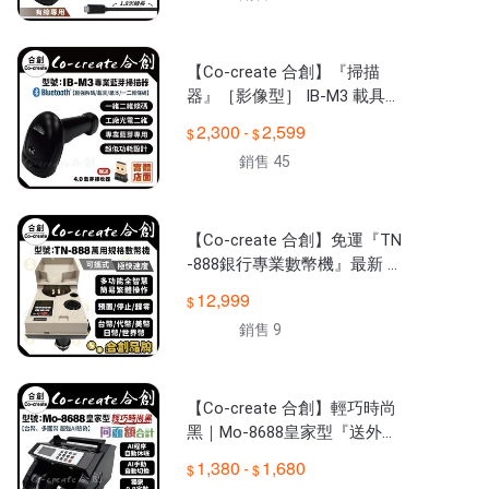
【Co-create 合創】『掃描
器』［影像型］ IB-M3 載具
一維 二維條碼 條碼掃描器 掃
2,300
2,599
-
描器 條碼機 掃描槍
銷售 45
【Co-create 合創】免運『TN
-888銀行專業數幣機』最新 萬
用規格 數幣機 點幣機 硬幣機
12,999
分幣機 遊戲幣
銷售 9
【Co-create 合創】輕巧時尚
黑｜Mo-8688皇家型『送外顯
+防塵套+保固一年』驗鈔機/
1,380
1,680
-
點鈔機/數鈔機/點驗鈔機