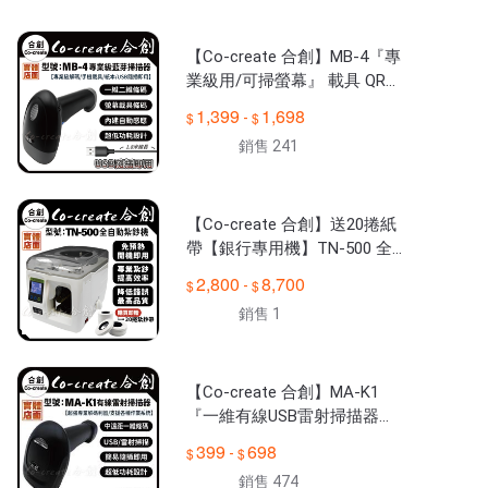
公休日期 ▍每週六、日及國定假日公休

【Co-create 合創】MB-4『專
業級用/可掃螢幕』 載具 QR
一維 二維 條碼掃描器 掃描器
1,399
1,698
-
條碼機 掃描槍
銷售 241
【Co-create 合創】送20捲紙
帶【銀行專用機】TN-500 全
自動紮鈔機 束鈔機 捆鈔機 綁
2,800
8,700
-
鈔機
銷售 1
【Co-create 合創】MA-K1
『一維有線USB雷射掃描器』
一維條碼 雷射 條碼掃描器 掃
399
698
-
描器 條碼槍 掃描槍
銷售 474