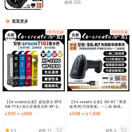
銷售 255
逛逛更多
【Co-create合創】超強墨水 EPS
【Co-create 合創】SS-K7『專業
ON T10J 加大容量墨水匣 XP-22
級專用/可掃螢幕』一二維 條碼掃
00 WF-2930
描器 行動支付 手機發票載具 掃描
200
890
598
1,598
~
~
槍/掃描器
5.0
銷售
17
銷售
6