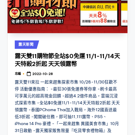
Posted
露天新聞
in
露天雙11購物節全站$0免運 11/1-11/14天
天特殺2折起 天天領露幣
忠編
2022-10-28
Posted
by
露天雙11來拉 一起來趕集探索市集 10/28-11/30狂歡不
停 活動優惠指南： -最狂30張免運券等你拿 -刷卡最高
可享萬元的超高現金回饋 -超過4.2億件商品，雲端沉浸
式探索市集 -全站$0免運11/1-11/14天天特殺2折起 天天
領露幣 -泰國PChome Thai加入戰局，海外12國直送最
低3折起 -闖關破任務，即可抽11,111露幣、PS5、
iPhone 14 Pro 豪禮 -「一起來趕集 異國美食市集」10月
31日啟動 -露天獨家販售限量『吃貨零食禮物箱』及