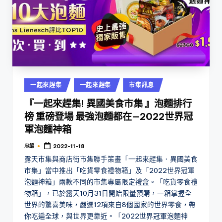
Posted
一起來趕集
一起來趕集
市集訊息
in
『一起來趕集! 異國美食市集 』泡麵排行
榜 重磅登場 最強泡麵都在—2022世界冠
軍泡麵神箱
忠編
2022-11-18
Posted
by
露天市集與商店街市集聯手策畫「一起來趕集．異國美食
市集」當中推出「吃貨零食禮物箱」及「2022世界冠軍
泡麵神箱」兩款不同的市集專屬限定禮盒。「吃貨零食禮
物箱」，已於露天10月31日開始限量預購，一箱掌握全
世界的驚喜美味，嚴選12項來自8個國家的世界零食，帶
你吃遍全球，與世界更靠近。「2022世界冠軍泡麵神