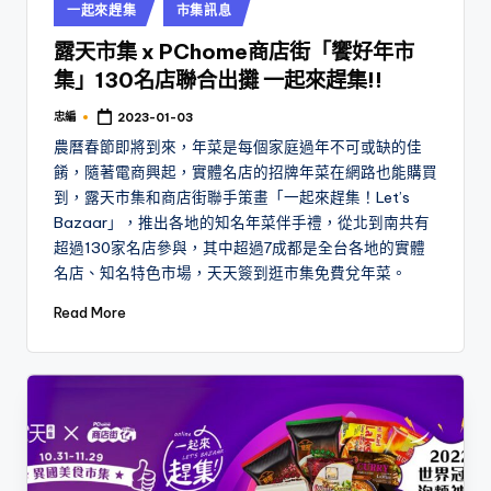
Posted
一起來趕集
市集訊息
in
露天市集 x PChome商店街「饗好年市
集」130名店聯合出攤 一起來趕集!!
忠編
2023-01-03
Posted
by
農曆春節即將到來，年菜是每個家庭過年不可或缺的佳
餚，隨著電商興起，實體名店的招牌年菜在網路也能購買
到，露天市集和商店街聯手策畫「一起來趕集！Let’s
Bazaar」，推出各地的知名年菜伴手禮，從北到南共有
超過130家名店參與，其中超過7成都是全台各地的實體
名店、知名特色市場，天天簽到逛市集免費兌年菜。
Read More