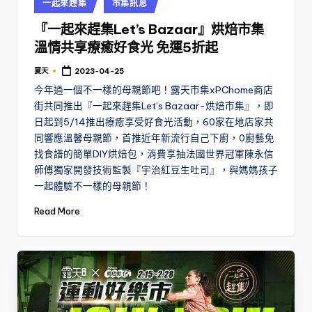
Posted
一起來趕集
市集訊息
in
『一起來趕集Let’s Bazaar』烘焙市集
溫情共享療癒好食光 免運5折起
夏天
2023-04-25
Posted
by
今年過一個不一樣的母親節吧！露天市集xPChome商店
街共同推出『一起來趕集Let’s Bazaar-烘焙市集』，即
日起到5/14推出療癒享受好食光活動，60家在地店家共
同響應溫馨母親節，首推近年新流行自己下廚，0廚藝免
找食譜的簡單DIY烘焙包，消費享抽法國世界冠軍陳永信
師傅獨家開發技術監製『宇治紅豆生吐司』，與媽媽孩子
一起體驗不一樣的母親節！
Read More