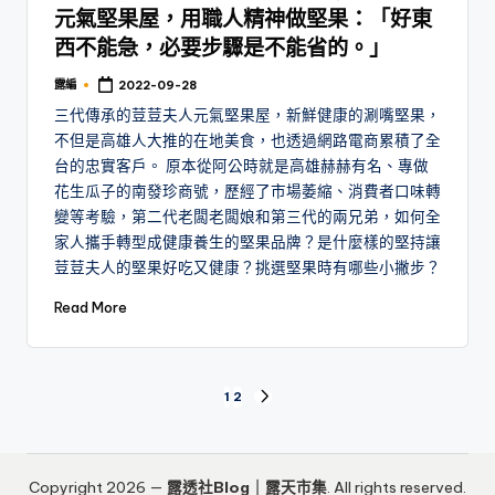
元氣堅果屋，用職人精神做堅果：「好東
西不能急，必要步驟是不能省的。」
露編
2022-09-28
Posted
by
三代傳承的荳荳夫人元氣堅果屋，新鮮健康的涮嘴堅果，
不但是高雄人大推的在地美食，也透過網路電商累積了全
台的忠實客戶。 原本從阿公時就是高雄赫赫有名、專做
花生瓜子的南發珍商號，歷經了市場萎縮、消費者口味轉
變等考驗，第二代老闆老闆娘和第三代的兩兄弟，如何全
家人攜手轉型成健康養生的堅果品牌？是什麼樣的堅持讓
荳荳夫人的堅果好吃又健康？挑選堅果時有哪些小撇步？
Read More
文
1
2
NEXT
PAGE
章
分
Copyright 2026 —
露透社Blog｜露天市集
. All rights reserved.