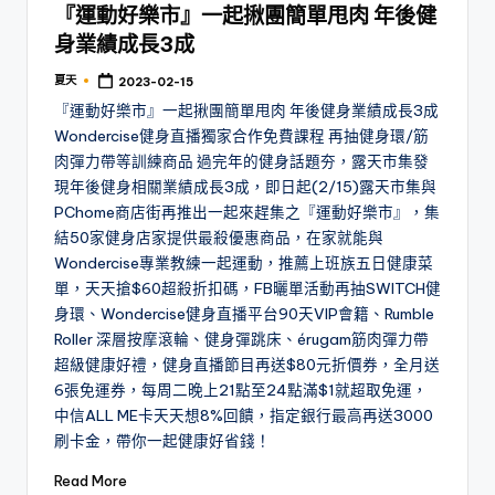
『運動好樂市』一起揪團簡單甩肉 年後健
身業績成長3成
夏天
2023-02-15
Posted
by
『運動好樂市』一起揪團簡單甩肉 年後健身業績成長3成
Wondercise健身直播獨家合作免費課程 再抽健身環/筋
肉彈力帶等訓練商品 過完年的健身話題夯，露天市集發
現年後健身相關業績成長3成，即日起(2/15)露天市集與
PChome商店街再推出一起來趕集之『運動好樂市』，集
結50家健身店家提供最殺優惠商品，在家就能與
Wondercise專業教練一起運動，推薦上班族五日健康菜
單，天天搶$60超殺折扣碼，FB曬單活動再抽SWITCH健
身環、Wondercise健身直播平台90天VIP會籍、Rumble
Roller 深層按摩滾輪、健身彈跳床、érugam筋肉彈力帶
超級健康好禮，健身直播節目再送$80元折價券，全月送
6張免運券，每周二晚上21點至24點滿$1就超取免運，
中信ALL ME卡天天想8%回饋，指定銀行最高再送3000
刷卡金，帶你一起健康好省錢！
Read More