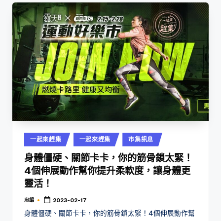
Posted
一起來趕集
一起來趕集
市集訊息
in
身體僵硬、關節卡卡，你的筋骨鎖太緊！
4個伸展動作幫你提升柔軟度，讓身體更
靈活！
忠編
2023-02-17
Posted
by
身體僵硬、關節卡卡，你的筋骨鎖太緊！4個伸展動作幫