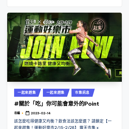
Posted
一起來趕集
一起來趕集
市集訊息
in
#關於「吃」你可能會意外的Point
忠編
2023-02-14
Posted
by
該怎麼吃得健康又均衡？飲食法該怎麼選？ 請鎖定【一
起來趕集！運動好樂市2/15~2/28】 露天市集 x