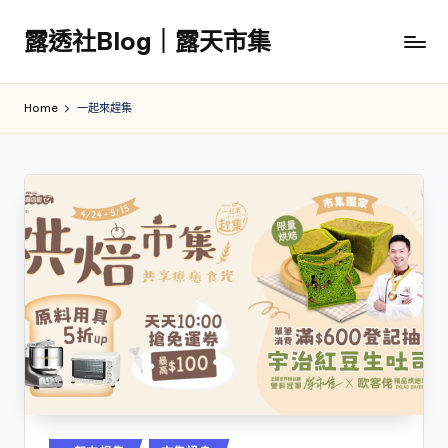
露透社Blog｜露天市集
Skip
to
露
content
透
Home
一起來趕集
社
Blog
｜
露
天
市
集