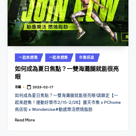
Posted
一起來趕集
一起來趕集
市集訊息
in
如何成為夏日焦點？一雙海灘腿就能很亮
眼
忠編
2023-02-17
Posted
by
如何成為夏日焦點？一雙海灘腿就能很亮眼!請鎖定【一
起來趕集！運動好樂市2/15~2/28】露天市集 x PChome
商店街 x Wondercise#動感樂活燃燒脂肪
Read More