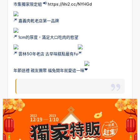
市集獨家限定組
https://lihi2.cc/NYHGd
嘉義肉乾老店第一品牌
1cm的厚度，滿足大口吃肉的慾望
雲林50年老店 古早味糕點最有fu
年節送禮 親友團聚 福兔開年就愛這一味