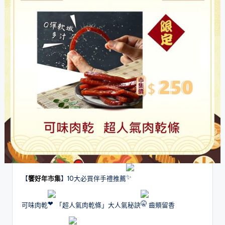
【
饗好年市集
】10大必買伴手禮推薦
可味肉乾
「超人氣肉乾條」大人氣秘訣
齒頰留香