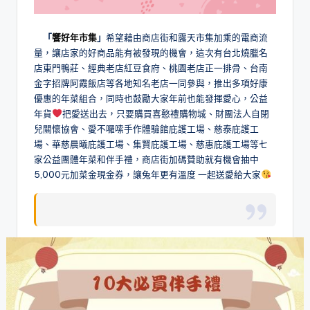
「
饗好年市集
」
希望藉由商店街和露天市集加乘的電商流
量，讓店家的好商品能有被發現的機會，這次有台北燒臘名
店東門鴨莊、經典老店紅豆食府、桃園老店正一排骨、台南
金字招牌阿霞飯店等各地知名老店一同參與，推出多項好康
優惠的年菜組合，同時也鼓勵大家年前也能發揮愛心，公益
年貨
把愛送出去，只要購買喜憨禮購物城、財團法人自閉
兒關懷協會、愛不囉嗦手作體驗館庇護工場、慈泰庇護工
場、華慈晨曦庇護工場、集賢庇護工場、慈惠庇護工場等七
家公益團體年菜和伴手禮，商店街加碼贊助就有機會抽中
5,000元加菜金現金券，讓兔年更有溫度 一起送愛給大家