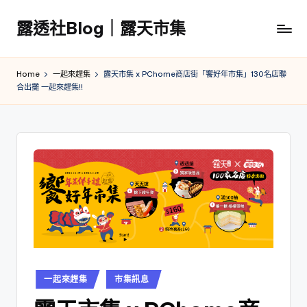
露透社Blog｜露天市集
Skip
to
露
content
透
Home
一起來趕集
露天市集 x PChome商店街「饗好年市集」130名店聯
社
合出攤 一起來趕集!!
Blog
｜
露
天
市
集
Posted
一起來趕集
市集訊息
in