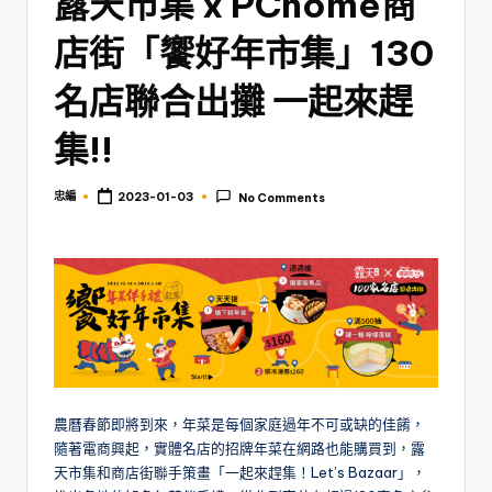
露天市集 x PChome商
店街「饗好年市集」130
名店聯合出攤 一起來趕
集!!
忠編
2023-01-03
No Comments
Posted
by
農曆春節即將到來，年菜是每個家庭過年不可或缺的佳餚，
隨著電商興起，實體名店的招牌年菜在網路也能購買到，露
天市集和商店街聯手策畫「一起來趕集！Let’s Bazaar」，