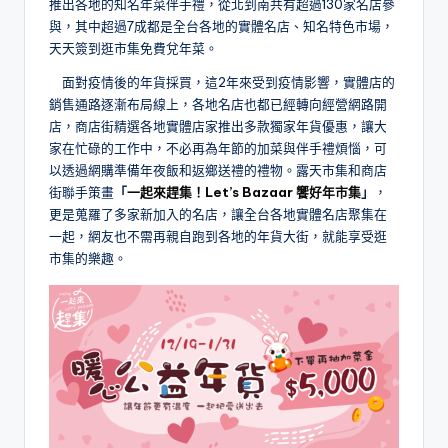
推出各地的知名年菜伴手禮，從北到南共有超過130家名店參
與，其中超過7成都是全台各地的實體名店、知名特色市場，
天天簽到逛市集免費兌年菜。
面對疫情後的年貨採買，這2年來受到疫情影響，實體店的
銷售通路逐漸布局線上，各地名店也都已經轉向經營網路開
店，商店街精選各地實體店家推出多款獨家年貨優惠，讓大
家在忙碌的工作中，不必再為年節的加菜與伴手禮煩惱，可
以透過網購準備年夜飯和返鄉送禮的禮物。露天市集和商店
街聯手策畫
「
一起來趕集！Let’s Bazaar 饗好年市集
」
，
更是蒐羅了多家新加入的名店，讓全台各地實體名店聚集在
一起，網友也不需再親自跑到各地的年貨大街，就能享受逛
市集的樂趣。