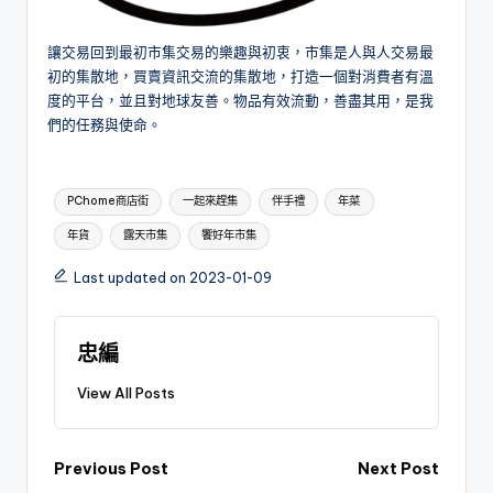
讓交易回到最初市集交易的樂趣與初衷，市集是人與人交易最
初的集散地，買賣資訊交流的集散地，打造一個對消費者有溫
度的平台，並且對地球友善。物品有效流動，善盡其用，是我
們的任務與使命。
Tags:
PChome商店街
一起來趕集
伴手禮
年菜
年貨
露天市集
饗好年市集
Last updated on 2023-01-09
忠編
View All Posts
Post
Previous Post
Next Post