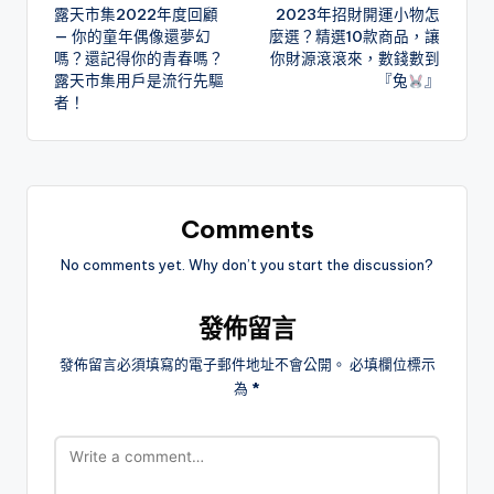
露天市集2022年度回顧
2023年招財開運小物怎
navigation
— 你的童年偶像還夢幻
麼選？精選10款商品，讓
嗎？還記得你的青春嗎？
你財源滾滾來，數錢數到
露天市集用戶是流行先驅
『兔
』
者！
Comments
No comments yet. Why don’t you start the discussion?
發佈留言
發佈留言必須填寫的電子郵件地址不會公開。
必填欄位標示
為
*