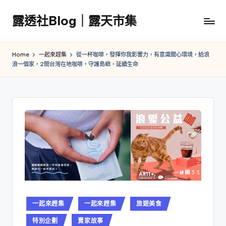
露透社Blog｜露天市集
Skip
to
露
content
透
Home
一起來趕集
從一杯咖啡，發揮你我影響力，有意識關心環境，給浪
社
浪一個家，2間台灣在地咖啡，守護島嶼，延續生命
Blog
｜
露
天
市
集
Posted
一起來趕集
一起來趕集
旅遊美食
in
特別企劃
賣家故事