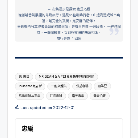
市集漫步是探索 也是巧遇
從咖啡香氣展開的島嶼旅行，遇見16位咖啡行者，山邊海邊或城市角
落，是完全的孤獨，是安靜的陪伴，
是歡樂的分享或者命運的相逢滋味，只有自己懂 一段段旅、 一杯杯咖
啡、一個個故事，直到與靈魂的味道相逢，
旅行是為了 回家
Tags:
8月8日
MR.BEAN & A FEI 豆豆先生與他的阿肥
PChome商店街
一起來趕集
公益咖啡
咖啡豆
島嶼咖啡故事集
江鳥咖啡
露天市集
露天拍賣
Last updated on 2022-12-01
忠編