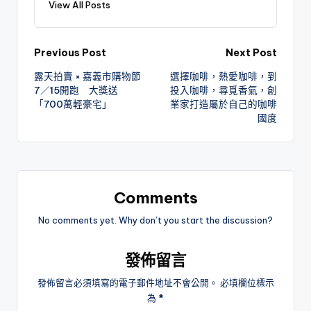
View All Posts
Post
Previous Post
Next Post
露天拍賣 × 嘉義市購物節
選擇咖啡，熱愛咖啡，到
navigation
7／15開跑 大獎送
投入咖啡，尋覓香氣，創
「700萬輕豪宅」
業家打造屬於自己的咖啡
國度
Comments
No comments yet. Why don’t you start the discussion?
發佈留言
發佈留言必須填寫的電子郵件地址不會公開。
必填欄位標示
為
*