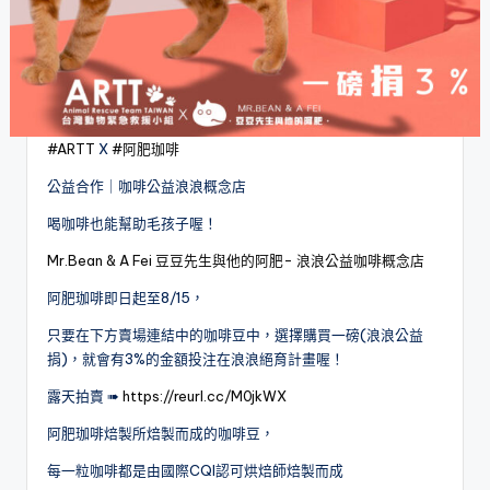
#ARTT
X
#阿肥珈啡
公益合作｜咖啡公益浪浪概念店
喝咖啡也能幫助毛孩子喔！
Mr.Bean & A Fei 豆豆先生與他的阿肥- 浪浪公益咖啡概念店
阿肥珈啡即日起至8/15，​
只要在下方賣場連結中的咖啡豆中，選擇購買一磅(浪浪公益
捐)，​就會有3%的金額投注在浪浪絕育計畫喔！​
露天拍賣 ➠
https://reurl.cc/M0jkWX
阿肥珈啡焙製所焙製而成的咖啡豆，​
每一粒咖啡都是由國際CQI認可烘焙師焙製而成​