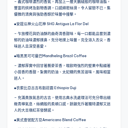
– 義式咖啡濃烈的香氣，再加上一層天鵝絨般的咖啡油脂，
豐富的烘烤及穀物香調，口感綿密絲滑，令人留戀不已，集
優雅的清爽與強勁香醇於味蕾中撞擊。
●安提瓜神火山花神 SHG Antigua La Flor Del
– 乍放櫻花與奶油酥的曲奇清香甜味，每一口都能品嘗到濃
郁的奶油味濃郁撲鼻，充分地撲上味蕾，完全溶入舌尖，香
味迷人且深受喜愛。
●暗黑黑可可曼巴Mandheling Brazil Coffee
– 濃郁厚實中回甘著蕎麥茶香，啜飲時強烈的堅果中點綴著
小茴香的香甜，紮實的奶油、太妃糖的焦苦滋味，風味相當
迷人。
●衣索比亞古吉布穀莊園 Ethiopia Guji
– 充滿貴族氣息的古吉，使用古典水洗處理法可充分帶出細
緻青檸氣息，絲綢般的柔順口感，餘韻充斥著獨特濃郁又迷
人的大吉嶺紅茶發酵感。
●美式壹號配方豆Americano Blend Coffee