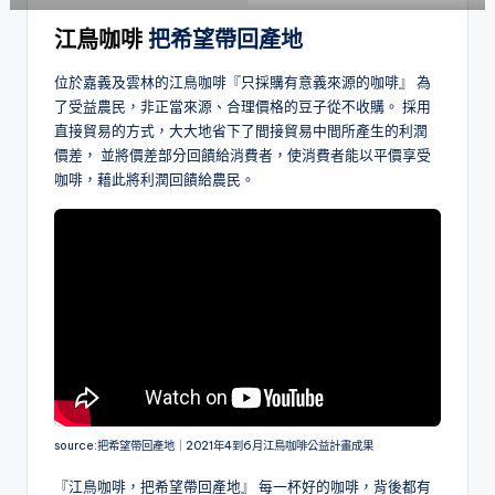
江鳥咖啡
把希望帶回產地
位於嘉義及雲林的江鳥咖啡『只採購有意義來源的咖啡』 為
了受益農民，非正當來源、合理價格的豆子從不收購。 採用
直接貿易的方式，大大地省下了間接貿易中間所產生的利潤
價差， 並將價差部分回饋給消費者，使消費者能以平價享受
咖啡，藉此將利潤回饋給農民。
source:把希望帶回產地｜2021年4到6月江鳥咖啡公益計畫成果
『江鳥咖啡，把希望帶回產地』 每一杯好的咖啡，背後都有