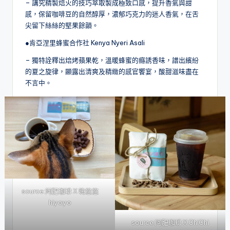
– 講究精製焙火的技巧萃取製成極致口感，提升香氣與甜
感，保留咖啡豆的自然醇厚，濃郁巧克力的迷人香氣，在舌
尖留下絲絲的堅果餘韻。
●肯亞涅里蜂蜜合作社 Kenya Nyeri Asali
– 獨特詮釋出焙烤蘋果乾，溫暖蜂蜜的癮誘香味，譜出繽紛
的夏之旋律，顯露出清爽及精緻的感官饗宴，酸甜滋味盡在
不言中。
source:
阿肥珈琲
Ｘ
嗨悠悠
hiyoyo
source:
阿肥珈琲
Ｘ
ChiChi