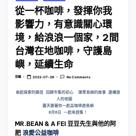
從一杯咖啡，發揮你我
影響力，有意識關心環
境，給浪浪一個家，2間
台灣在地咖啡，守護島
嶼，延續生命
忠編
2022-07-28
No Comments
Posted
by
串起探索的路徑 回歸市集的初心  匯聚島嶼的故事 建構旅
人的地圖   

露天跟著你一起品咖啡遊島嶼

MR.BEAN & A FEI 豆豆先生與他的阿
肥
浪愛公益咖啡