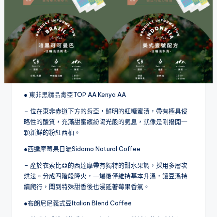
● 東非黑精品肯亞TOP AA Kenya AA
– 位在東非赤道下方的肯亞，鮮明的紅糖蜜漬，帶有極具侵
略性的酸質，充滿甜蜜繽紛陽光般的氣息，就像是剛撥開一
顆新鮮的粉紅西柚。
●西達摩莓果日曬Sidamo Natural Coffee
– 產於衣索比亞的西達摩帶有獨特的甜水果調，採用多層次
烘法。分成四階段降火，一爆後僅維持基本升溫，讓豆溫持
續爬行，聞到特殊甜香後也漫延著莓果香氣。
●布朗尼尼義式豆Italian Blend Coffee