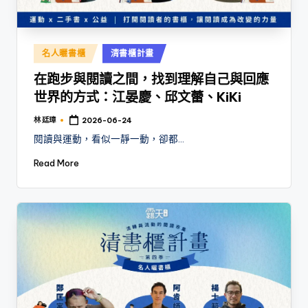
Posted
名人曬書櫃
清書櫃計畫
in
在跑步與閱讀之間，找到理解自己與回應
世界的方式：江晏慶、邱文蕾、KiKi
林 廷璋
2026-06-24
Posted
by
閱讀與運動，看似一靜一動，卻都…
Read More