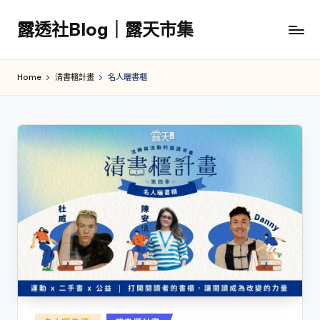
露透社Blog｜露天市集
Skip
to
露
content
透
Home
清書櫃計畫
名人曬書櫃
社
Blog
｜
露
天
市
集