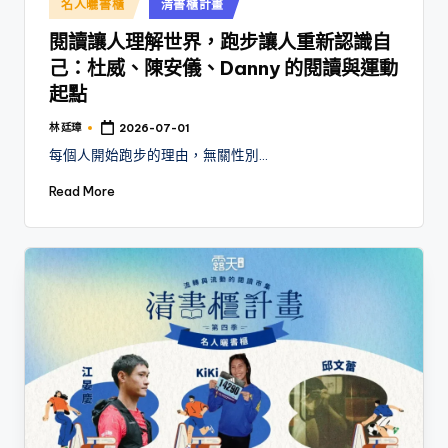
Posted
名人曬書櫃
清書櫃計畫
in
閱讀讓人理解世界，跑步讓人重新認識自
己：杜威、陳安儀、Danny 的閱讀與運動
起點
林 廷璋
2026-07-01
Posted
by
每個人開始跑步的理由，無關性別…
Read More