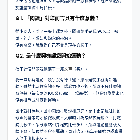
人士等等超過300人。喜歡品飲威士忌和棒球，近年來熱衷
於重量訓練和馬拉松。
Q1. 「閱讀」對您而言具有什麼意義？
從小到大，除了一般上課之外，閱讀幾乎是我 90%以上知
識、能力、想法和觀念的來源。
沒有閱讀，我覺得自己不會是現在的樣子。
Q2. 是什麼契機讓您開始運動？
為了這個問題我還寫了一篇
文章
（笑）。
我一直都有運動，幾乎沒有停止過，應該是從小就開始運
動？雖然小時候身體不好，爆發力也不夠，所以不是什麼體
育健將（每次要測100公尺都是一場惡夢），但我好像從來也
沒有排斥或討厭過運動。
國小就打棒球，國中開始打籃球和跑步，高中更是瘋狂打籃
球直到聯考前才稍微收斂。大學時因為常熬夜玩網路（打電
動比較少，架設網站和弄程式比較多），所以運動量應該大
幅下降，但依然不會不運動，直到這5、6年來開始更認真投
入於重訓和跑步。