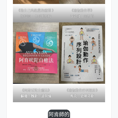
《做自己的能量治療師 》
《瑜伽動作學》
娜塔莎．卡列斯泰梅
李致維 | 阿肯師
《阿育吠陀自癒法》
《瑜伽動作序列設計》
蘇珊‧魏斯－波荷倫
馬克．史蒂芬斯
阿肯師的