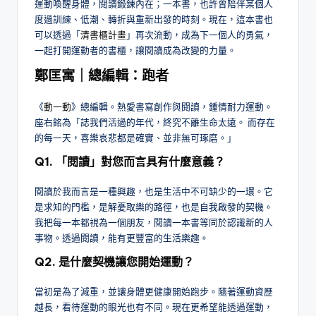
運動喚醒身體，閱讀鍛鍊內在；一本書，也許曾陪伴某個人
度過訓練、低潮、轉折與重新出發的時刻。現在，這本書也
可以透過「
清書櫃計畫
」再次流動，成為下一個人的勇氣，
一起打開運動者的書櫃，讓閱讀成為改變的力量。
鄭匡寓｜總編輯：跑者
《
動一動
》總編輯。熱愛書寫創作與閱讀，鍾情耐力運動。
座右銘為「誌我們活過的年代，終究不離生命太遠。 而存在
的每一天，喜樂哀悲都是確實、並非無可琢磨。」
Q1. 「閱讀」對您而言具有什麼意義？
閱讀於我而言是一種興趣，也是生活中不可缺少的一環。它
是求知的門檻，是解憂取樂的路徑，也是自我啟發的契機。
我把每一本都視為一個朋友，閱讀一本書等同於認識新的人
事物。透過閱讀，能有更豐富的生活樂趣。
Q2. 是什麼契機讓您開始運動？
當初是為了減重，並讓身體更健康開始跑步。隨著運動資歷
越長，看待運動的眼光也有不同。現在更希望能透過運動，