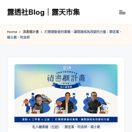
露透社Blog｜露天市集
Skip
to
露
content
透
Home
清書櫃計畫
打開運動者的書櫃，讓閱讀成為改變的力量：鄭匡寓、
社
楊士範、阿肯師
Blog
｜
露
天
市
集
名人曬書櫃（左起）：鄭匡寓、阿肯師、楊士範