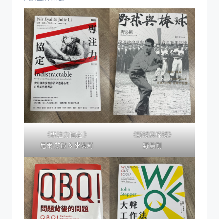
《專注力協定 》
《野球與棒球》
尼爾·艾歐 & 李茱莉
野島剛