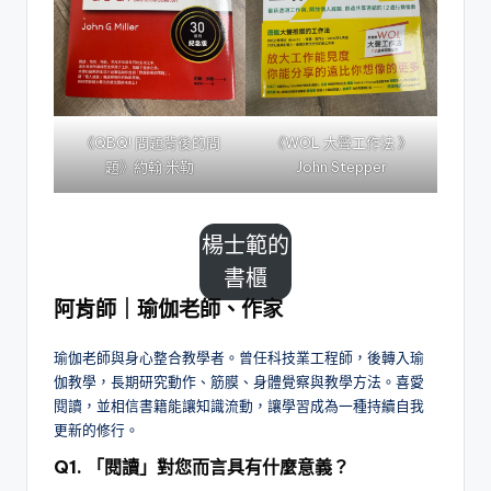
《QBQ! 問題背後的問
《WOL 大聲工作法 》
題》約翰·米勒
John Stepper
楊士範的
書櫃
阿肯師｜瑜伽老師、作家
瑜伽老師與身心整合教學者。曾任科技業工程師，後轉入瑜
伽教學，長期研究動作、筋膜、身體覺察與教學方法。喜愛
閱讀，並相信書籍能讓知識流動，讓學習成為一種持續自我
更新的修行。
Q1. 「閱讀」對您而言具有什麼意義？