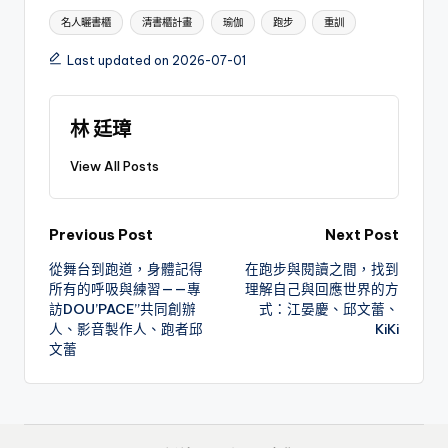
Tags:
名人曬書櫃
清書櫃計畫
瑜伽
跑步
重訓
Last updated on 2026-07-01
林 廷璋
View All Posts
Post
Previous Post
Next Post
從舞台到跑道，身體記得
在跑步與閱讀之間，找到
navigation
所有的呼吸與練習——專
理解自己與回應世界的方
訪DOU’PACE”共同創辦
式：江晏慶、邱文蕾、
人、影音製作人、跑者邱
KiKi
文蕾