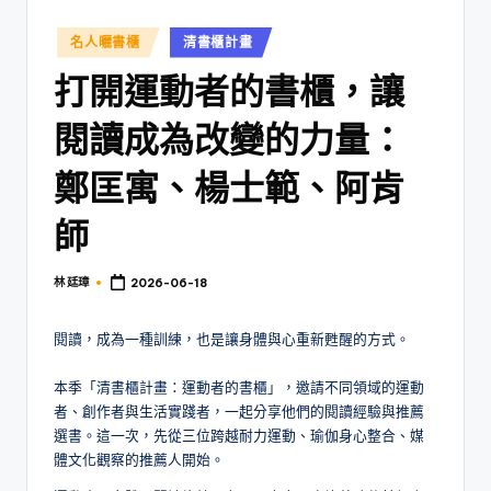
Posted
名人曬書櫃
清書櫃計畫
in
打開運動者的書櫃，讓
閱讀成為改變的力量：
鄭匡寓、楊士範、阿肯
師
林 廷璋
2026-06-18
Posted
by
閱讀，成為一種訓練，也是讓身體與心重新甦醒的方式。
本季「清書櫃計畫：運動者的書櫃」，邀請不同領域的運動
者、創作者與生活實踐者，一起分享他們的閱讀經驗與推薦
選書。這一次，先從三位跨越耐力運動、瑜伽身心整合、媒
體文化觀察的推薦人開始。