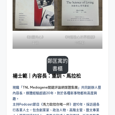
《袒露的心》
《阿德勒心理學講義》
平路
阿德勒
鄭匡寓的
書櫃
楊士範｜內容長：重訓、馬拉松
現職「
TNL Mediagene關鍵評論網媒體集團
」共同創辦人暨
內容長，媒體經驗超過20年，對於各種新事物都有高度興
趣。
主持Podcast節目《
馬力歐陪你喝一杯
》達10年，採訪過各
行各業人士，包含創業家、政治人物、高階主管、藝文專業