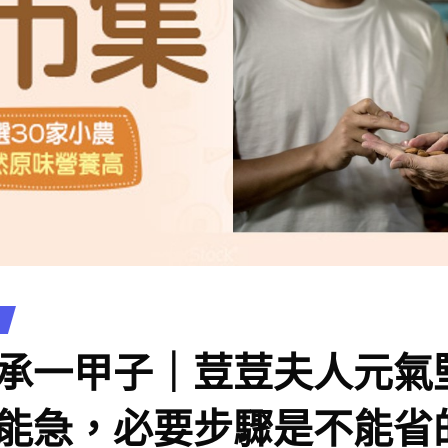
承一甲子｜荳荳夫人元氣
能急，必要步驟是不能省