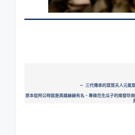
三代傳承的荳荳夫人元氣
原本從阿公時就是高雄赫赫有名、專做花生瓜子的南發珍商