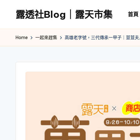
露透社Blog｜露天市集
首頁
Skip
to
露
content
透
Home
一起來趕集
高雄老字號，三代傳承一甲子｜荳荳夫
社
Blog
｜
露
天
市
集