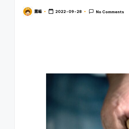
露編
2022-09-28
No Comments
Posted
by