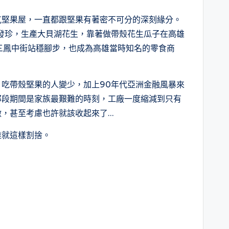
氣堅果屋，一直都跟堅果有著密不可分的深刻緣分。
南發珍，生產大貝湖花生，靠著做帶殼花生瓜子在高雄
 三鳳中街站穩腳步，也成為高雄當時知名的零食商
，吃帶殼堅果的人變少，加上90年代亞洲金融風暴來
那段期間是家族最艱難的時刻，工廠一度縮減到只有
做，甚至考慮也許就該收起來了…
難就這樣割捨。