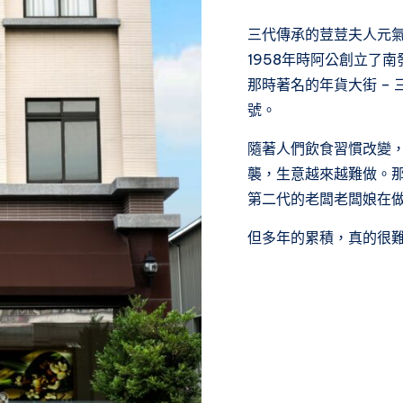
三代傳承的荳荳夫人元
1958年時阿公創立了
那時著名的年貨大街 –
號。
隨著人們飲食習慣改變
襲，生意越來越難做。
第二代的老闆老闆娘在
但多年的累積，真的很