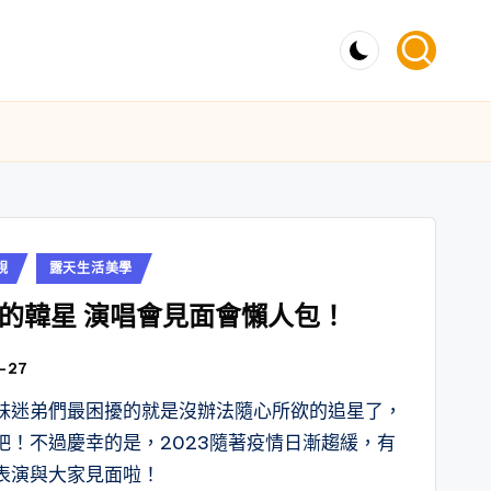
視
露天生活美學
的韓星 演唱會見面會懶人包！
-27
妹迷弟們最困擾的就是沒辦法隨心所欲的追星了，
吧！不過慶幸的是，2023隨著疫情日漸趨緩，有
表演與大家見面啦！