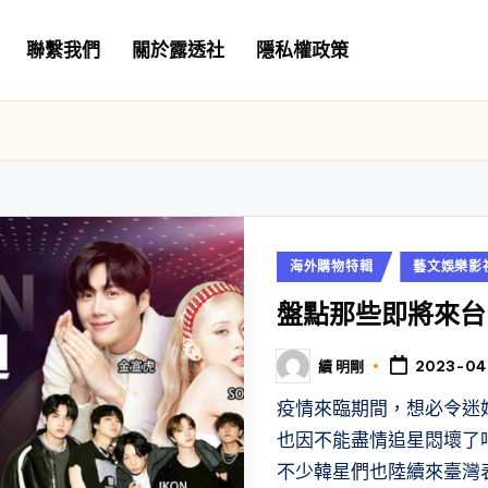
聯繫我們
關於露透社
隱私權政策
Posted
海外購物特輯
藝文娛樂影
in
盤點那些即將來台
續 明剛
2023-04
Posted
by
疫情來臨期間，想必令迷
也因不能盡情追星悶壞了
不少韓星們也陸續來臺灣