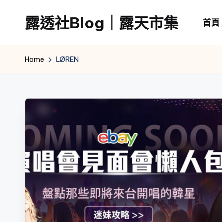
露透社Blog｜露天市集
首頁
Skip
to
露
content
透
Home
LØREN
社
Blog
｜
露
天
市
集