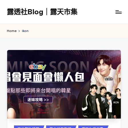
露透社Blog｜露天市集
Skip
to
露
content
透
Home
ikon
社
Blog
｜
露
天
市
集