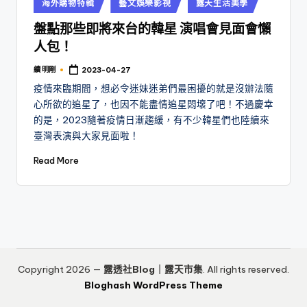
Posted
海外購物特輯
藝文娛樂影視
露天生活美學
in
盤點那些即將來台的韓星 演唱會見面會懶
人包！
續 明剛
2023-04-27
Posted
by
疫情來臨期間，想必令迷妹迷弟們最困擾的就是沒辦法隨
心所欲的追星了，也因不能盡情追星悶壞了吧！不過慶幸
的是，2023隨著疫情日漸趨緩，有不少韓星們也陸續來
臺灣表演與大家見面啦！
Read More
Copyright 2026 —
露透社Blog｜露天市集
. All rights reserved.
Bloghash WordPress Theme