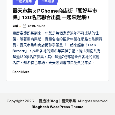
Posted
一起來趕集
市集訊息
in
露天市集 x PChome商店街「饗好年市
集」130名店聯合出攤 一起來趕集!!
忠編
2023-01-03
Posted
by
農曆春節即將到來，年菜是每個家庭過年不可或缺的佳
餚，隨著電商興起，實體名店的招牌年菜在網路也能購買
到，露天市集和商店街聯手策畫「一起來趕集！Let’s
Bazaar」，推出各地的知名年菜伴手禮，從北到南共有
超過130家名店參與，其中超過7成都是全台各地的實體
名店、知名特色市場，天天簽到逛市集免費兌年菜。
Read More
Copyright 2026 —
露透社Blog｜露天市集
. All rights reserved.
Bloghash WordPress Theme