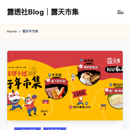
露透社Blog｜露天市集
Skip
to
露
content
透
Home
饗好年市集
社
Blog
｜
露
天
市
集