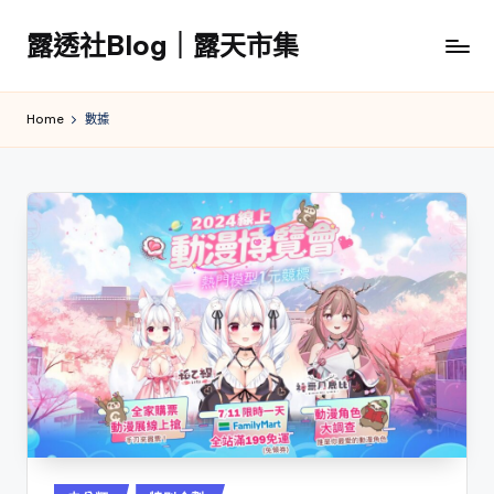
露透社Blog｜露天市集
Skip
to
露
content
透
Home
數據
社
Blog
｜
露
天
市
集