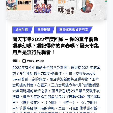
Posted
城市生活
露天新聞
露天鄉民數據研究室
in
露天市集2022年度回顧 — 你的童年偶像
還夢幻嗎？還記得你的青春嗎？露天市集
用戶是流行先驅者！
露編
2022-12-30
Posted
by
2022年有不少轟動全台的八卦新聞，像是從2021年底延
燒至今年年初的王力宏外遇事件，不僅可以從Google
trend看到一定的熱度，而且這波新聞甚至還帶動了王力
宏周邊的銷售。在露天，王力宏周邊今年2月的銷售額是
去年同時期的15倍之多，而且曾在1月29日單日突破千次
搜尋。這些力宏粉購買的產品包含《自轉公轉》的黑膠唱
片、《蓋世英雄》、《心跳》、《唯一》、《心中的日
月》等當時紅極一時的專輯、單曲，可見即使爭議不斷，