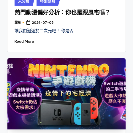
Posted
未分類
特別企劃
in
熱門動漫偏好分析：你也是跟風宅嗎？
露編
2024-07-05
Posted
by
讓我們遨遊於二次元吧！ 你是否…
Read More