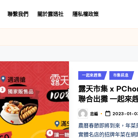
聯繫我們
關於露透社
隱私權政策
Posted
一起來趕集
市集訊息
in
露天市集 x PC
聯合出攤 一起來趕
忠編
2023-01-0
Posted
by
農曆春節即將到來，年菜
實體名店的招牌年菜在網