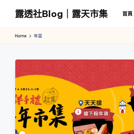
露透社Blog｜露天市集
首頁
Skip
to
露
content
透
Home
年菜
社
Blog
｜
露
天
市
集