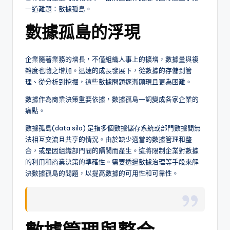
一道難題：數據孤島。
數據孤島的浮現
企業隨著業務的增長，不僅組織人事上的擴增，數據量與複
雜度也隨之增加。迅速的成長發展下，從數據的存儲到管
理、從分析到挖掘，這些數據問題逐漸顯現且更為困難。
數據作為商業決策重要依據，數據孤島一詞變成各家企業的
痛點。
數據孤島(data silo) 是指多個數據儲存系統或部門數據間無
法相互交流且共享的情況。由於缺少適當的數據管理和整
合，或是因組織部門間的隔閡而產生。這將限制企業對數據
的利用和商業決策的準確性。需要透過數據治理等手段來解
決數據孤島的問題，以提高數據的可用性和可靠性。