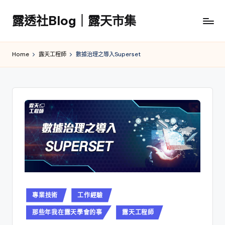
露透社Blog｜露天市集
Skip
to
露
content
透
Home
露天工程師
數據治理之導入Superset
社
Blog
｜
露
天
市
集
Posted
專業技術
工作經驗
in
那些年我在露天學會的事
露天工程師