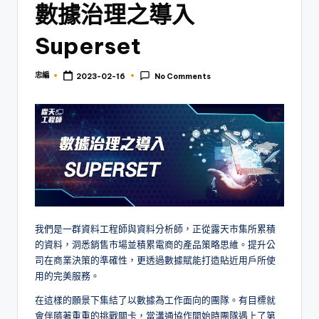
數據治理之導入
Superset
忠編
2023-02-16
No Comments
Posted
by
我們是一群資料工程師與資料分析師，正從露天市集所累積
的資料，洞悉銷售市場並積累電商的產品策略思維。提升公
司在商業決策的準確性，更透過數據賦能打造貼近用戶所使
用的完美服務。
在這樣的願景下集結了以數據為工作面向的團隊。有目標就
會伴隨著重重的挑戰關卡，當溝通協作開始時團隊遇上了第