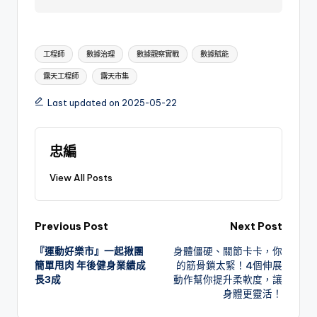
Tags:
工程師
數據治理
數據觀察實戰
數據賦能
露天工程師
露天市集
Last updated on 2025-05-22
忠編
View All Posts
Post
Previous Post
Next Post
『運動好樂市』一起揪團
身體僵硬、關節卡卡，你
navigation
簡單甩肉 年後健身業績成
的筋骨鎖太緊！4個伸展
長3成
動作幫你提升柔軟度，讓
身體更靈活！