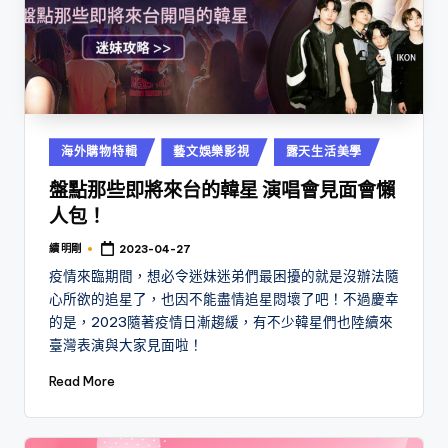
Posted
海外購物特輯
藝文娛樂影視
露天生活美學
in
盤點那些即將來台的韓星 演唱會見面會懶
人包！
續 明剛
2023-04-27
Posted
by
疫情來臨期間，想必令迷妹迷弟們最困擾的就是沒辦法隨
心所欲的追星了，也因不能盡情追星悶壞了吧！不過慶幸
的是，2023隨著疫情日漸趨緩，有不少韓星們也陸續來
臺灣表演與大家見面啦！
Read More