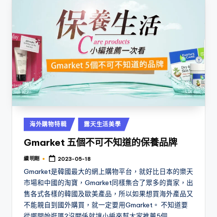
Posted
海外購物特輯
露天生活美學
in
Gmarket 五個不可不知道的保養品牌
續 明剛
2023-05-18
Posted
by
Gmarket是韓國最大的網上購物平台，就好比日本的樂天
市場和中國的淘寶，Gmarket同樣集合了眾多的賣家，出
售各式各樣的韓國及歐美產品，所以如果想買海外產品又
不能親自到國外購買，就一定要用Gmarket。 不知道要
從哪開始逛嗎?沒關係就讓小編來幫大家推薦5個