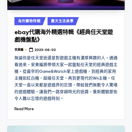
Posted
海外購物特輯
露天生活美學
in
ebay代購海外精選特輯《經典任天堂遊
戲機盤點》
安東編
2023-06-02
Posted
by
無論你是任天堂迷還是對遊戲主機有濃厚興趣的人，通通
看過來，安東編將帶領大家一起盤點任天堂的經典遊戲主
機。從最早的Game&Watch掌上遊戲機，到經典的家用
主機如紅白機、超級任天堂，再到更現代的Wii主機，任
天堂一直以來都是遊戲界的巨頭，帶給我們無數令人驚嘆
的遊戲體驗。讓我們一路穿越時光的迷霧，重新體驗那些
令人難以忘懷的遊戲時刻。
Read More