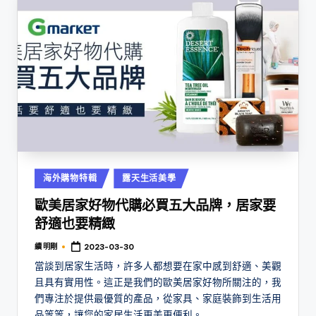
Posted
海外購物特輯
露天生活美學
in
歐美居家好物代購必買五大品牌，居家要
舒適也要精緻
續 明剛
2023-03-30
Posted
by
當談到居家生活時，許多人都想要在家中感到舒適、美觀
且具有實用性。這正是我們的歐美居家好物所關注的，我
們專注於提供最優質的產品，從家具、家庭裝飾到生活用
品等等，讓您的家居生活更美更便利。