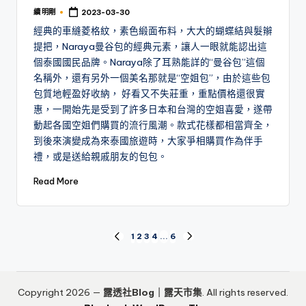
續 明剛
2023-03-30
Posted
by
經典的車縫菱格紋，素色緞面布料，大大的蝴蝶結與髮辮
提把，Naraya曼谷包的經典元素，讓人一眼就能認出這
個泰國國民品牌。Naraya除了耳熟能詳的“曼谷包”這個
名稱外，還有另外一個美名那就是“空姐包”，由於這些包
包質地輕盈好收納， 好看又不失莊重，重點價格還很實
惠，一開始先是受到了許多日本和台灣的空姐喜愛，遂帶
動起各國空姐們購買的流行風潮。款式花樣都相當齊全，
到後來演變成為來泰國旅遊時，大家爭相購買作為伴手
禮，或是送給親戚朋友的包包。
Read More
文
1
2
3
4
...
6
PREVIOUS
NEXT
PAGE
PAGE
章
分
Copyright 2026 —
露透社Blog｜露天市集
. All rights reserved.