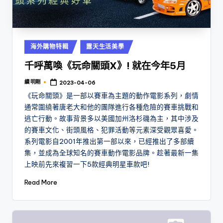
Posted
海外購物特輯
露天生活美學
in
千呼萬喚《玩命關頭X》! 就在今年5月
續 明剛
2023-04-06
Posted
by
《玩命關頭》是一部以賽車為主題的動作電影系列，劇情
通常圍繞著唐老大和他的團隊進行各種危險的賽車挑戰和
逃亡行動。故事背景多以美國加州洛杉磯為主，其中涉及
的賽車文化、街頭風格、犯罪活動等元素深受觀眾喜愛。
系列電影自2001年推出第一部以來，已經推出了多部續
集，並成為全球知名的賽車動作電影品牌。趁著最新一集
上映前先來複習一下5款經典明星車款吧!
Read More