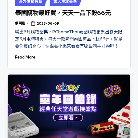
Posted
海外購物特輯
露天生活美學
in
泰國購物最好買，天天一品下殺66元
續 明剛
2023-06-09
Posted
by
響應6月購物聖典，PChomeThai 泰國購物更祭出露天限
定6月限時特惠，每天一款熱門泰國商品下殺66元，就是
要你買的開心！快跟著小編來看看有哪些剁手好物吧！
Read More