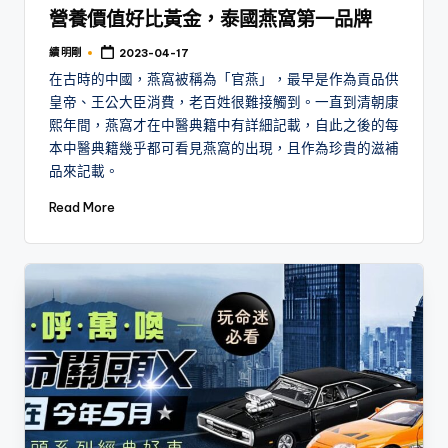
營養價值好比黃金，泰國燕窩第一品牌
續 明剛
2023-04-17
Posted
by
在古時的中國，燕窩被稱為「官燕」，最早是作為貢品供
皇帝、王公大臣消費，老百姓很難接觸到。一直到清朝康
熙年間，燕窩才在中醫典籍中有詳細記載，自此之後的每
本中醫典籍幾乎都可看見燕窩的出現，且作為珍貴的滋補
品來記載。
Read More