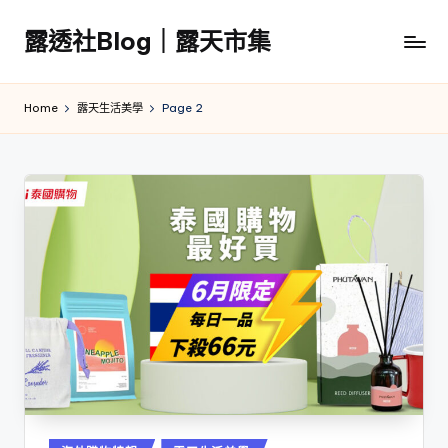
露透社Blog｜露天市集
Skip
to
露
content
透
Home
露天生活美學
Page 2
社
Blog
｜
露
天
市
集