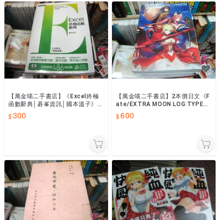
【萬金喵二手書店】《Excel終極
【萬金喵二手書店】2本價日文《F
函數辭典│碁峯資訊│國本溫子》#
ate/EXTRA MOON LOG:TYPEW
68HYC2
RITER 1+II 》#68奈須蘑菇
300
600