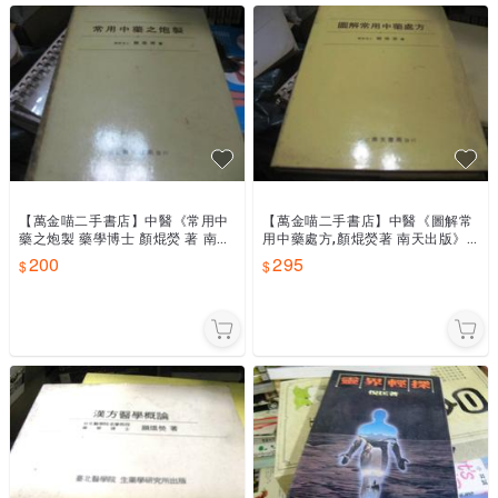
【萬金喵二手書店】中醫《常用中
【萬金喵二手書店】中醫《圖解常
藥之炮製 藥學博士 顏焜熒 著 南
用中藥處方,顏焜熒著 南天出版》#
天》#67HW54
67HW54
200
295