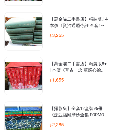
【萬金喵二手書店】精裝版.14
本價《資治通鑑今註 全套1~1
5，缺1。臺灣商務》59年2版#
3,255
12HZA8
【萬金喵二手書店】精裝版8+
1本價《亙古一念 華嚴心鑰
+大方廣佛華嚴經 八十華嚴 注
1,655
音版 經典版。釋見輝》#51HX
L
【攝影集】全套12盒裝96冊
《泛亞福爾摩沙全集 FORMOS
A全集。看見臺灣台灣》泛亞
2,285
文化#W04H