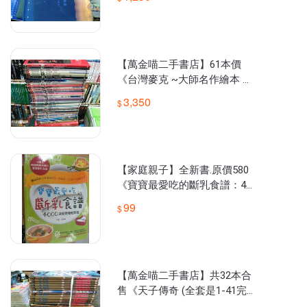
【萬金喵二手書店】61本價
《台灣麥克 ~大師名作繪本 全
套60本書+導讀手冊》#27
3,350
【家庭親子】全新書.原價580
《寶寶最愛吃的斷乳食譜：40
00道營養餐輕鬆做》和平國際
99
#V05OAD4
【萬金喵二手書店】共32本合
售《天子傳奇 (全套是1-41完,
缺9本。黃玉郎/東立》#38HY