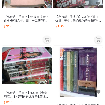
【萬金喵二手書店】絕版書《臺北
【萬金喵二手書店】2本價《純血
市史-昭和六年。田中一二著/李朝
快感！美少女吸血鬼的羞恥祕密 (1
熙譯/臺北市文獻委員會印行》台
+2) 炎堂達也 角川》#67HX12
990
185
北市史#68HYC2
【萬金喵二手書店】6本價《青春
巧克力 1~6完|佐佐木勝彥&清水沢
亮。東立》#67HX12
355
【萬金喵二手書店】全新書精裝版