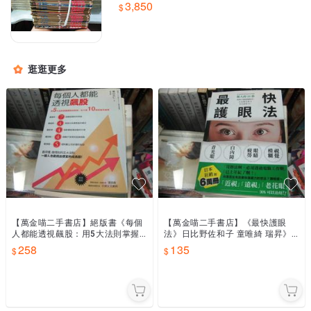
3,850
28
逛逛更多
【萬金喵二手書店】絕版書《每個
【萬金喵二手書店】《最快護眼
人都能透視飆股：用5大法則掌握
法》日比野佐和子 童唯綺 瑞昇》#
飆股的長相│奧山月仁│商周》#68
68HYC2
258
135
HYC2