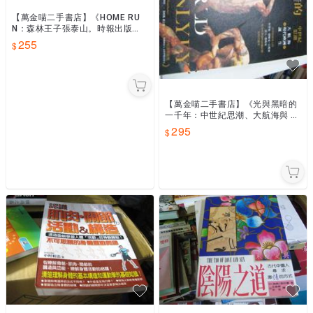
【萬金喵二手書店】《HOME RU
N：森林王子張泰山。時報出版》
#67HKE1
255
【萬金喵二手書店】《光與黑暗的
一千年：中世紀思潮、大航海與 現
代歐洲的誕生》木馬文化#21HW2
295
4