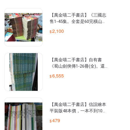
59號。周一至周六晚上6點30分至晚上8點50分，假日公休。

★本賣場運費可合併計算，全館4件商品國內免運費(非4本，以下標
單數計，2本以上的套書仍以1件計算)，可以自行結帳修改合併金
【萬金喵二手書店】《三國志
額，歡迎一起帶會更划算。

售1-45集。全套是60完橫山光
輝/東立》#25HY81
2,100
【萬金喵二手書店】自有書
《蜀山劍俠傳1-26冊(全)。還
珠樓主/著，葉洪生/批校》聯
6,555
經73年初版#T11HYL
【萬金喵二手書店】信誼繪本
平裝版48本價，一本不到10元
《寶寶閱讀列車。信誼》#44
479
HZAL