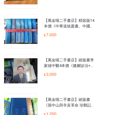
【萬金喵二手書店】精裝版14
本價《中華道統叢書。中國道
教史、道教文化新典、寶鑑、
7,000
寶典、道教簡史》#39
【萬金喵二手書店】絕版書李
家雄中醫4本價《膝腳診治+俞
原診治+掌肘診治+關節診治》
3,000
#54HY2L
【萬金喵二手書店】絕版書
《孫中山與辛亥革命 珍郵記
憶》#21HW14
1,250