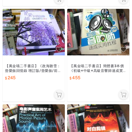
【萬金喵二手書店】《政海聽雪：
【萬金喵二手書店】簡體書3本價
曾榮振回憶錄 增訂版/曾榮振/前
《初級+中級+高級音響師速成實用
衛》#67HY42
教程(第3版)。人民郵電出版社》#
245
455
67HYA3