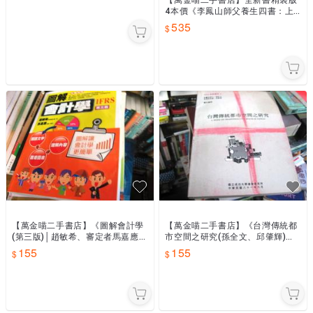
4本價《李鳳山師父養生四書：上
班族養生之道+平甩功+平甩的震
535
撼。梅門全方位養生商周》#43
【萬金喵二手書店】《圖解會計學
【萬金喵二手書店】《台灣傳統都
(第三版)│趙敏希、審定者馬嘉應│
市空間之研究(孫全文、邱肇輝)》
五南圖書》#67HY3A
#67HY3A
155
155