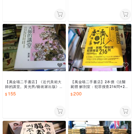
【萬金喵二手書店】《近代美術大
【萬金喵二手書店】2本價《法醫
師的講堂。黃光男/藝術家出版》#
屍體 解剖室：犯罪搜查216問+2謀
67HY51
殺診斷書》#67HY51
155
200