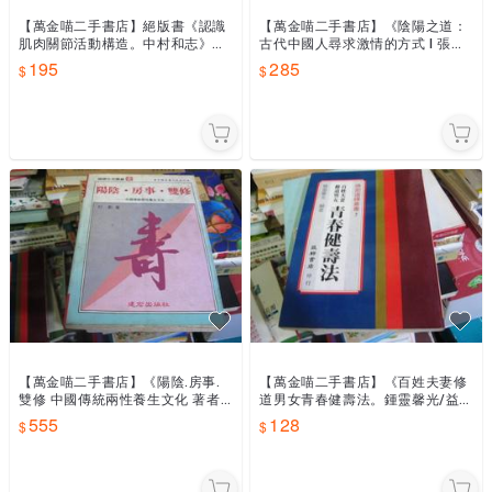
【萬金喵二手書店】絕版書《認識
【萬金喵二手書店】《陰陽之道：
肌肉關節活動構造。中村和志》#6
古代中國人尋求激情的方式 I 張仲
7HKE1
瀾著 風雲時代出版》#67HY42
195
285
【萬金喵二手書店】《陽陰.房事.
【萬金喵二手書店】《百姓夫妻修
雙修 中國傳統兩性養生文化 著者:
道男女青春健壽法。鍾靈馨光/益
郝勤 建宏出版社》#67HY42
群書店》#67HY42
555
128