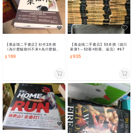
【萬金喵二手書店】杉作2本價
【萬金喵二手書店】53本價《德川
《為什麼貓都叫不來+為什麼貓都
家康1～52冊+附冊。遠流》#67
要當老大》#67HY51
189
935