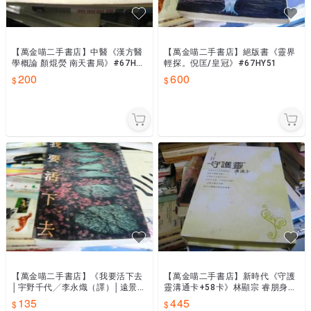
【萬金喵二手書店】中醫《漢方醫
【萬金喵二手書店】絕版書《靈界
學概論 顏焜熒 南天書局》#67HW
輕探。倪匡/皇冠》#67HY51
54
200
600
【萬金喵二手書店】《我要活下去
【萬金喵二手書店】新時代《守護
│宇野千代╱李永熾（譯）│遠景》
靈溝通卡+58卡》林顯宗 睿朋身心
#67HY51
靈國際教育》#67HY51
135
445