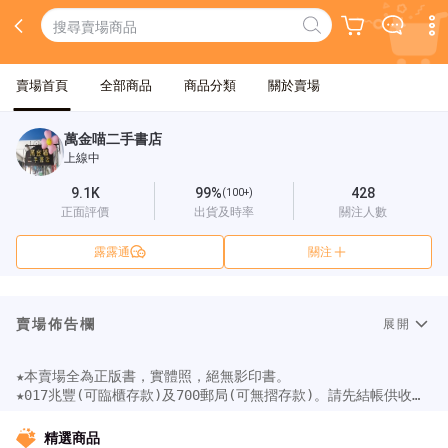
賣場首頁
全部商品
商品分類
關於賣場
萬金喵二手書店
上線中
9.1K
99%
428
(100+)
正面評價
出貨及時率
關注人數
露露通
關注
賣場佈告欄
展開
★本賣場全為正版書，實體照，絕無影印書。

★017兆豐(可臨櫃存款)及700郵局(可無摺存款)。請先結帳供收件
資料再匯款。

★只有自取(請先告知時間，怕會加班)：台北市萬華區東園街66巷
精選商品