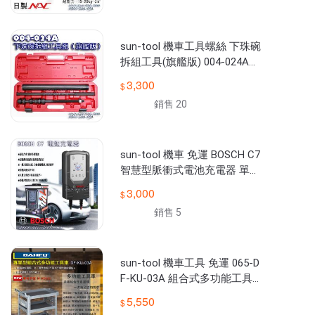
sun-tool 機車工具螺絲 下珠碗
拆組工具(旗艦版) 004-024A
適用 三陽 山葉光陽車系 下珠
3,300
仔碗 下三角台
銷售 20
sun-tool 機車 免運 BOSCH C7
智慧型脈衝式電池充電器 單鍵
操作 適用汽機車電瓶 12 24 V
3,000
銷售 5
sun-tool 機車工具 免運 065-D
F-KU-03A 組合式多功能工具
車 預購 適合:個人工作室 車行
5,550
攤位