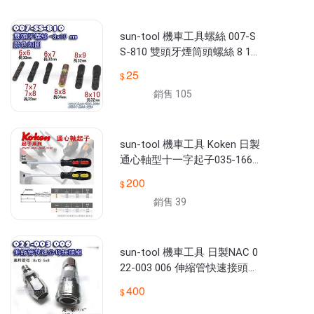
★【店面地址】:台北市環河南路一段170號 / 232號

★【出貨時間】:下午15點前下單且無缺貨,為當日出貨(例假日不出
貨)

sun-tool 機車工具螺絲 007-S
★營業時間:週一~五:AM09:00~PM18:00 週六:AM10:00~PM16:30 
S-810 雙頭牙煙筒頭螺絲 8 10
週日休 

MM 排氣管 適用 汽機車維修
★遇連續假期/特殊假日請來電02-2361-7382查詢【無人接聽則未
25
銷售 105
sun-tool 機車工具 Koken 日製
通心軸型十一字起子035-166P
-2 166S-6可敲擊 適用 各式螺
200
絲
銷售 39
sun-tool 機車工具 日製NAC 0
22-003 006 伸縮管快速接頭公
母組 適用 8x12 5x8伸縮管
400