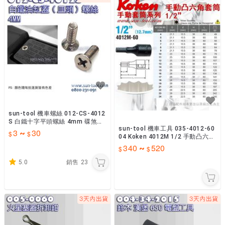
sun-tool 機車螺絲 012-CS-4012
S 白鐵十字平頭螺絲 4mm 碟煞油
sun-tool 機車工具 035-4012-60
缸蓋螺絲 白鐵皿頭螺絲
3
30
~
04 Koken 4012M 1/2 手動凸六角
套筒 60L 4分
340
520
~
5.0
銷售
23