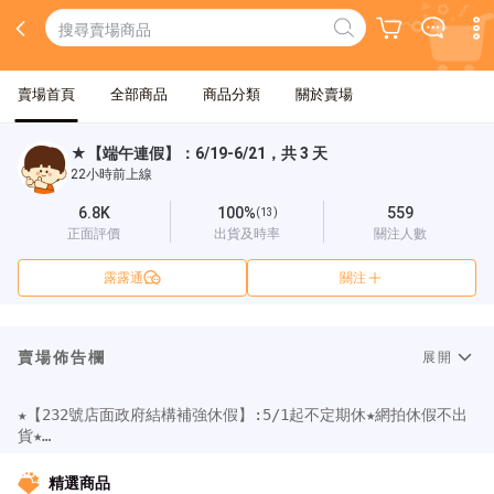
賣場首頁
全部商品
商品分類
關於賣場
★【端午連假】：6/19-6/21，共 3 天
22小時前上線
6.8K
100%
559
(13)
正面評價
出貨及時率
關注人數
露露通
關注
賣場佈告欄
展開
★【232號店面政府結構補強休假】:5/1起不定期休★網拍休假不出
貨★

★【端午連假】：6/19-6/21，共 3 天網拍休假不出貨★

★【問與答回應時間】:16點後回應(假日休/有事則延後)

精選商品