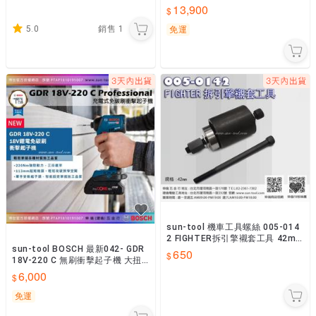
高扭力衝擊扳手機
13,900
5.0
銷售
1
免運
sun-tool 機車工具螺絲 005-014
2 FIGHTER拆引擎襯套工具 42m
sun-tool BOSCH 最新042- GDR
m適用 JET POWER懷特
650
18V-220 C 無刷衝擊起子機 大扭
力
6,000
免運