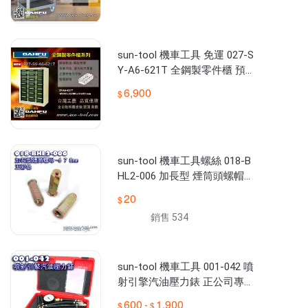
sun-tool 機車工具 免運 027-S
Y-A6-621T 全鋼製零件櫃 預
購 適合:個人工作室 車行 攤位
6,900
sun-tool 機車工具螺絲 018-B
HL2-006 加長型 煙筒頭螺帽母
6 7 8MM 排氣管 適用 汽機車
20
維修
銷售 534
sun-tool 機車工具 001-042 噴
射引擎汽油壓力錶 正公司專業
型 適用 噴射引擎汽油壓力 檢
600
1,900
-