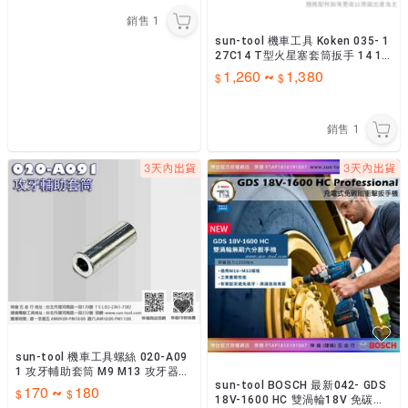
銷售
1
sun-tool 機車工具 Koken 035- 1
27C14 T型火星塞套筒扳手 14 16
18 20.8mm
1,260
1,380
~
銷售
1
sun-tool 機車工具螺絲 020-A09
1 攻牙輔助套筒 M9 M13 攻牙器輔
sun-tool BOSCH 最新042- GDS
助襯套 絲攻校正套筒
170
180
~
18V-1600 HC 雙渦輪18V 免碳刷