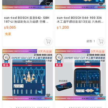
sun-tool BOSCH 最新042- GBH
sun-tool BOSCH 044- 900 336
187-LI 無碳刷免出力鎚鑽 空機 免
木工扁平鑽頭套裝13支組 六角柄
出力充電鎚鑽
扁鑽 木工鑽頭組
9,065
1,200
免運
銷售
1