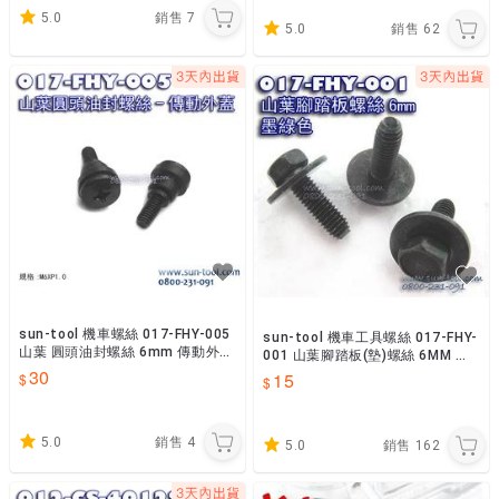
5.0
銷售
7
5.0
銷售
62
sun-tool 機車螺絲 017-FHY-005
sun-tool 機車工具螺絲 017-FHY-
山葉 圓頭油封螺絲 6mm 傳動外蓋
001 山葉腳踏板(墊)螺絲 6MM 適
適用 YAMAHA 車系
30
用 YAMAHA 機車維修
15
5.0
銷售
4
5.0
銷售
162