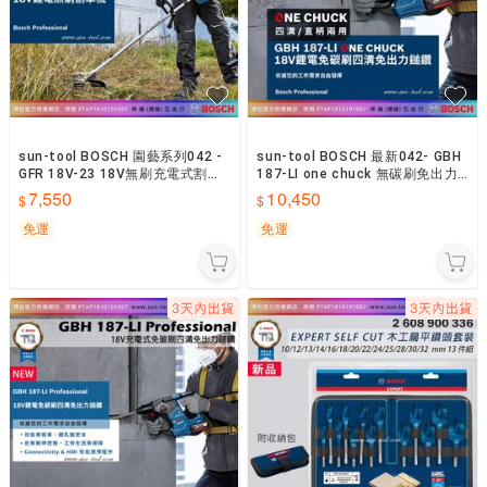
sun-tool BOSCH 園藝系列042 -
sun-tool BOSCH 最新042- GBH
GFR 18V-23 18V無刷充電式割草
187-LI one chuck 無碳刷免出力
機 無刷馬達 除草機
鎚鑽 空機 通用夾頭
7,550
10,450
免運
免運