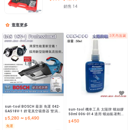
測 光陽三陽
銷售 14
逛逛更多
sun-tool BOSCH 最新 免運 042-
sun-tool 機車工具 太陽牌 螺絲膠
GAS18V-1 鋰電真空吸塵器 雙渦
50ml 006-014 適用 螺絲黏著劑
流氣旋 電池套裝組
5,280
6,490
~
固定膠 防止鬆脫
450
免運