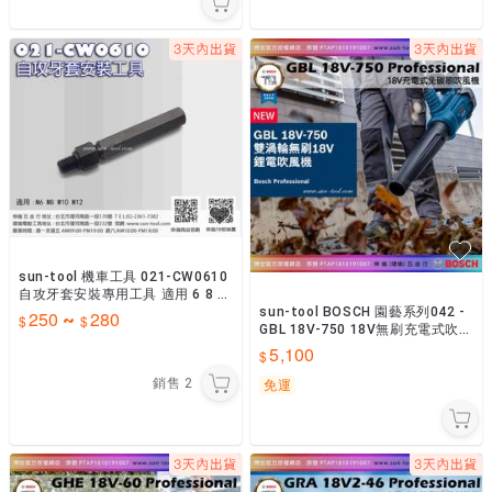
sun-tool 機車工具 021-CW0610
自攻牙套安裝專用工具 適用 6 8 1
sun-tool BOSCH 園藝系列042 -
0 mm
250
280
~
GBL 18V-750 18V無刷充電式吹風
機 雙渦輪 吹葉機
5,100
銷售
2
免運