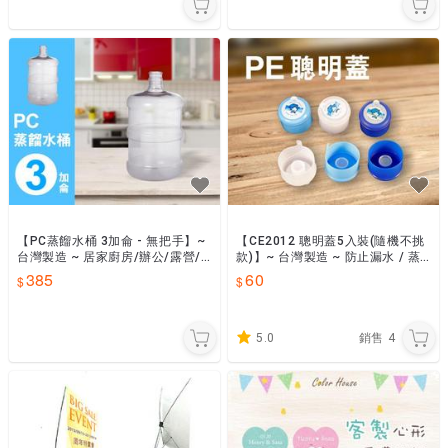
【PC蒸餾水桶 3加侖 - 無把手】~
【CE2012 聰明蓋5入裝(隨機不挑
台灣製造 ~ 居家廚房/辦公/露營/
款)】~ 台灣製造 ~ 防止漏水 / 蒸
泡茶/飲用水/桶裝水【SU-817W】
餾水桶 / 桶裝水 / 水桶蓋子 / 瓶蓋
385
60
5.0
銷售
4