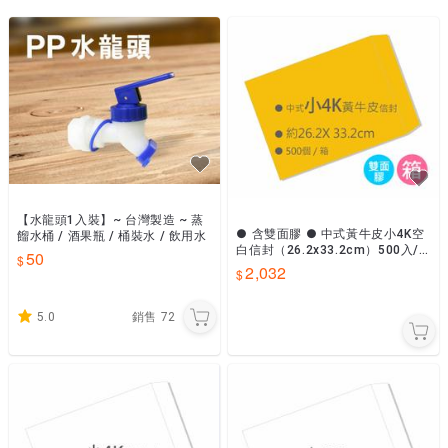
【水龍頭1入裝】~ 台灣製造 ~ 蒸
● 含雙面膠 ● 中式黃牛皮小4K空
餾水桶 / 酒果瓶 / 桶裝水 / 飲用水
白信封（26.2x33.2cm）500入/
50
箱
2,032
5.0
銷售
72