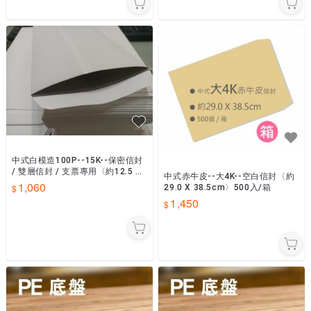
中式白模造100P--15K--保密信封
/ 雙層信封 / 支票專用〈約12.5 X
中式赤牛皮--大4K--空白信封〈約
22.3cm〉
1,060
29.0 X 38.5cm〉500入/箱
1,450