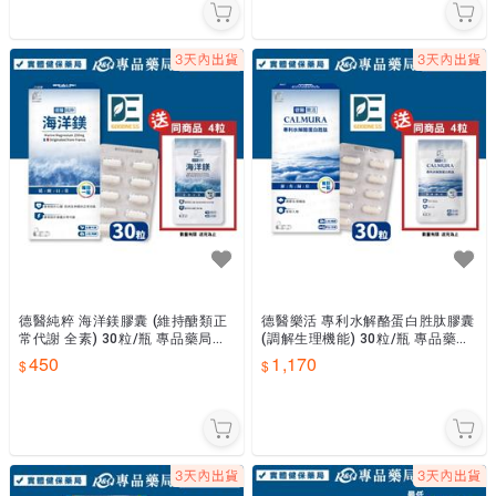
德醫純粹 海洋鎂膠囊 (維持醣類正
德醫樂活 專利水解酪蛋白胜肽膠囊
常代謝 全素) 30粒/瓶 專品藥局
(調解生理機能) 30粒/瓶 專品藥局
【2033931】
【2033930】
450
1,170