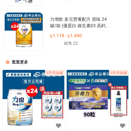
力增飲 多元營養配方 原味 24
罐/箱 (優蛋白 維生素D3 高鈣
高鐵 奶素) 專品藥局
1,119
1,440
-
銷售 22
逛逛更多