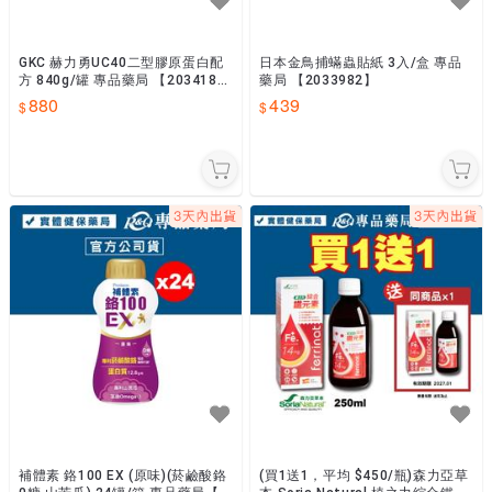
GKC 赫力勇UC40二型膠原蛋白配
日本金鳥捕蟎蟲貼紙 3入/盒 專品
方 840g/罐 專品藥局 【203418
藥局 【2033982】
8】
880
439
補體素 鉻100 EX (原味)(菸鹼酸鉻
(買1送1，平均 $450/瓶)森力亞草