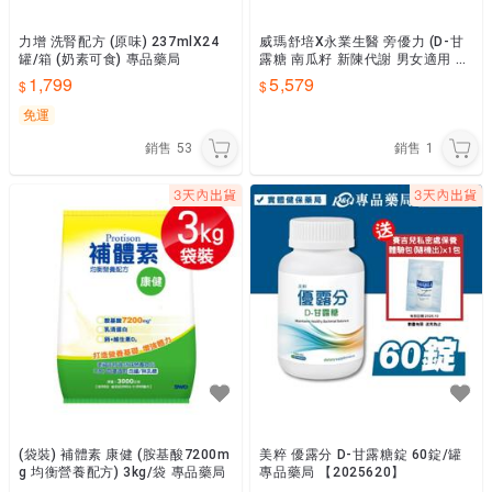
力增 洗腎配方 (原味) 237mlX24
威瑪舒培X永業生醫 旁優力 (D-甘
罐/箱 (奶素可食) 專品藥局
露糖 南瓜籽 新陳代謝 男女適用 台
灣公司貨) 90粒/盒 專品藥局
1,799
5,579
免運
銷售
53
銷售
1
(袋裝) 補體素 康健 (胺基酸7200m
美粹 優露分 D-甘露糖錠 60錠/罐
g 均衡營養配方) 3kg/袋 專品藥局
專品藥局 【2025620】