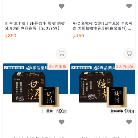
叮寧 派卡瑞丁8H長效小 黑 蚊 防蚊
AFC 新究極 女調 (日本原裝 全素可
液 80ml 專品藥局 【2033959】
食 大豆植物性異黃酮 白藜蘆醇) 10
粒 專品藥局 【2034183】
350
450