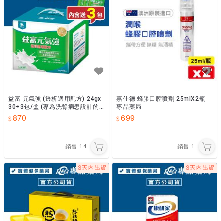
益富 元氣強 (透析適用配方) 24gx
嘉仕德 蜂膠口腔噴劑 25mlX2瓶
30+3包/盒 (專為洗腎病患設計的
專品藥局
高蛋白質食品 奶素) 專品藥局
870
699
銷售
14
銷售
1