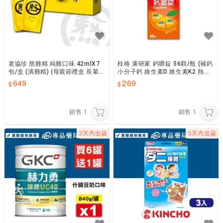
老協珍 熬雞精 純雞口味 42mlX7
桂格 康研家 鈣嚼錠 56顆/瓶 (補鈣
包/盒 (滴雞精) (母親節禮盒 長輩
小分子鈣 維生素D 維生素K2 熱帶
送禮 伴手禮) 專品藥局
水果風味) 專品藥局
649
269
銷售
1
銷售
1