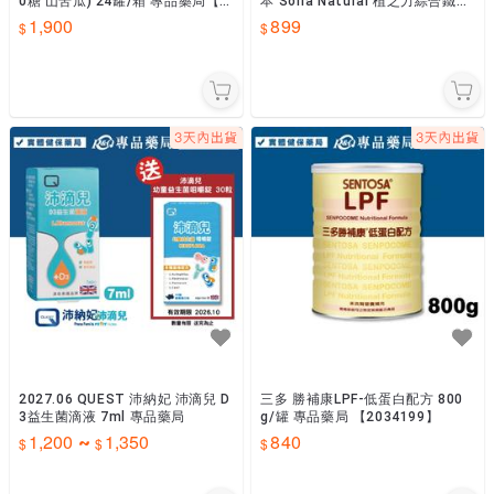
0糖 山苦瓜) 24罐/箱 專品藥局【2
本 Soria Natural 植之力綜合鐵元
034290】
素 250ml/瓶
1,900
899
2027.06 QUEST 沛納妃 沛滴兒 D
三多 勝補康LPF-低蛋白配方 800
3益生菌滴液 7ml 專品藥局
g/罐 專品藥局 【2034199】
1,200
1,350
840
~