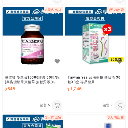
澳佳寶 蔓越莓15000膠囊 60顆/瓶
Taiwan Yes 台海生技 鎂日清 30
(高倍濃縮果實精華 無糖質添加,零
包X3盒 專品藥局
負擔) 專品藥局
645
1,245
銷售
5
銷售
7