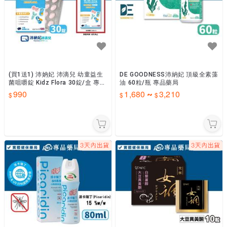
(買1送1) 沛妠妃 沛滴兒 幼童益生
DE GOODNESS沛納妃 頂級全素藻
菌咀嚼錠 Kidz Flora 30錠/盒 專品
油 60粒/瓶 專品藥局
藥局 【2033925】
990
1,680
3,210
~