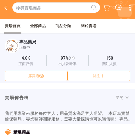
賣場首頁
全部商品
商品分類
關於賣場
專品藥局
上線中
4.8K
97%
158
(48)
正面評價
出貨及時率
關注人數
露露通
關注
賣場佈告欄
展開
我們用專業來服務每位客人；用品質來滿足客人期望。 本店為實體
健保藥局，專業藥師團隊服務，需要大量採購也可以議價喔! 專品
精選商品