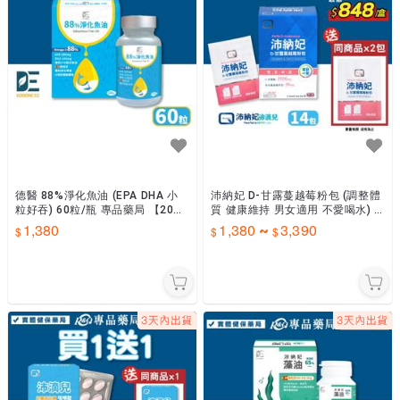
德醫 88%淨化魚油 (EPA DHA 小
沛納妃 D-甘露蔓越莓粉包 (調整體
粒好吞) 60粒/瓶 專品藥局 【2033
質 健康維持 男女適用 不愛喝水) 1
928】
4包/盒 專品藥局
1,380
1,380
3,390
~