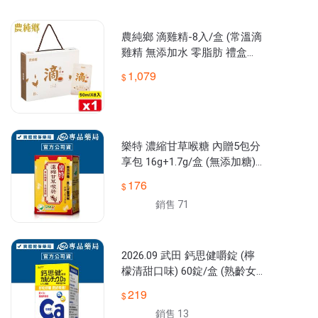
農純鄉 滴雞精-8入/盒 (常溫滴
雞精 無添加水 零脂肪 禮盒組)
專品藥局
1,079
樂特 濃縮甘草喉糖 內贈5包分
享包 16g+1.7g/盒 (無添加糖)
專品藥局
176
銷售 71
2026.09 武田 鈣思健嚼錠 (檸
檬清甜口味) 60錠/盒 (熟齡女
性 銀髮族適用) 專品藥局
219
銷售 13