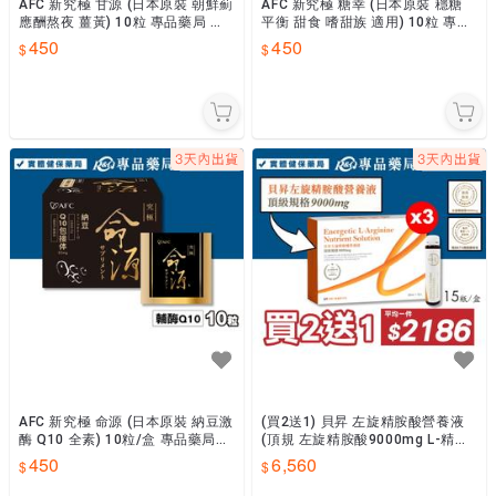
AFC 新究極 甘源 (日本原裝 朝鮮薊
AFC 新究極 糖幸 (日本原裝 穩糖
應酬熬夜 薑黃) 10粒 專品藥局 【2
平衡 甜食 嗜甜族 適用) 10粒 專品
034185】
藥局 【2034186】
450
450
AFC 新究極 命源 (日本原裝 納豆激
(買2送1) 貝昇 左旋精胺酸營養液
酶 Q10 全素) 10粒/盒 專品藥局
(頂規 左旋精胺酸9000mg L-精胺
【2034184】
酸) 30ml 15入/盒x2 專品藥局
450
6,560