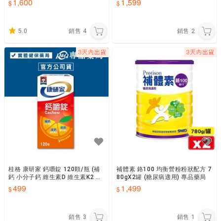
1,600
1,599
5.0
銷售
4
銷售
2
桂格 康研家 鈣嚼錠 120顆/瓶 (補
補體素 鉻100 均衡營粉粉狀配方 7
鈣 小分子鈣 維生素D 維生素K2 熱
80gX2罐 (糖尿病適用) 專品藥局
帶水果風味) 專品藥局
499
1,499
銷售
3
銷售
1