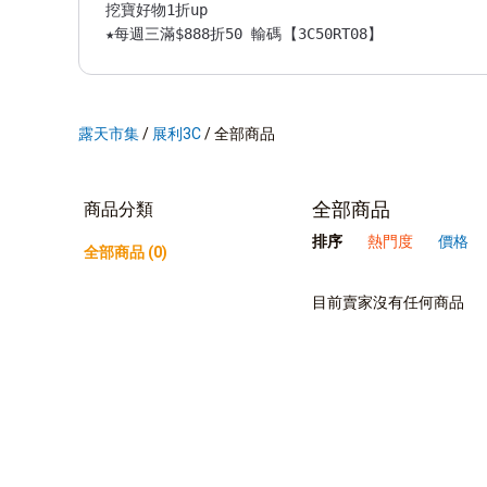
挖寶好物1折up

★每週三滿$888折50 輸碼【3C50RT08】

★3C專屬 滿千週週抽5折券

★活動再加碼 滿$2000抽888露幣

🌈賣場回覆時間

周一~周五中午12:00-晚上17:00，國定假日、周六、周
露天市集
/
展利3C
/
全部商品
本賣場於2021起已轉為網路專用銷售賣場,不提供自取。
全部商品
商品分類
排序
熱門度
價格
全部商品 (0)
目前賣家沒有任何商品