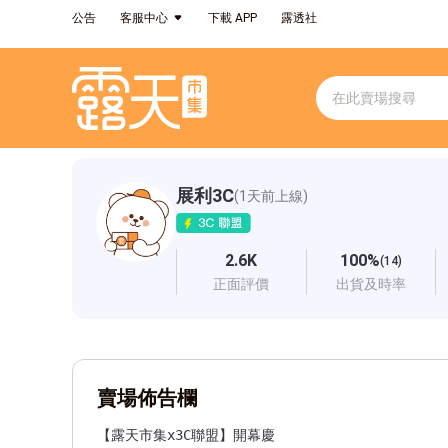
公告
客服中心
下載 APP
露透社
展利3C
(1天前上線)
2.6K
100%
(14)
正面評價
出貨及時率
賣場佈告欄
【露天市集x3C聯盟】開幕慶
